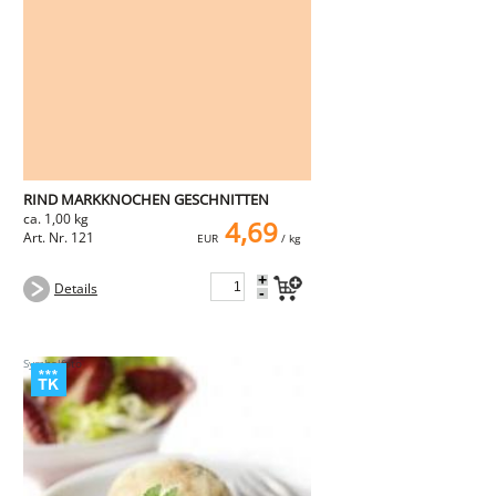
NEMETZ-DOGS
Hundefutter
nass
trocken
Belcando
Barf-Zusätze
Katzenfutter
Gutschein kaufen
RIND MARKKNOCHEN GESCHNITTEN
ca. 1,00 kg
4,69
Art. Nr. 121
EUR
/ kg
+
Details
-