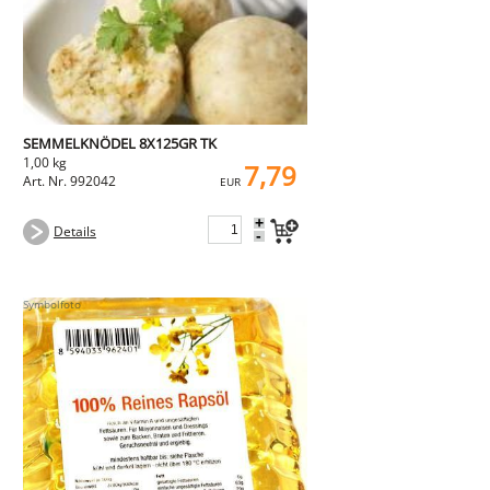
SEMMELKNÖDEL 8X125GR TK
1,00 kg
7,79
Art. Nr. 992042
EUR
+
Details
-