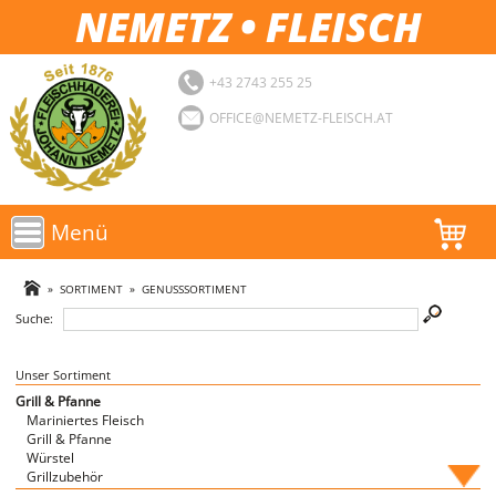
NEMETZ • FLEISCH
+43 2743 255 25
OFFICE@NEMETZ-FLEISCH.AT
Menü
AKTIONEN
»
SORTIMENT
»
GENUSSSORTIMENT
Suche:
SORTIMENT
LOGIN
Unser Sortiment
Grill & Pfanne
Mariniertes Fleisch
FAVORITEN
Grill & Pfanne
Würstel
Grillzubehör
Fische