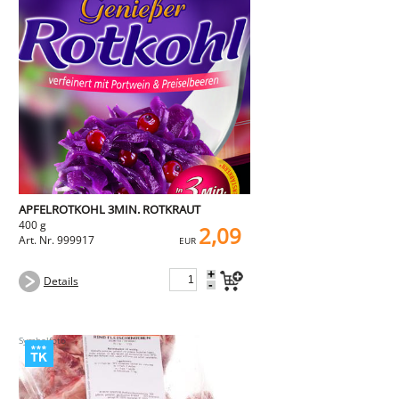
APFELROTKOHL 3MIN. ROTKRAUT
400 g
2,09
Art. Nr. 999917
EUR
+
Details
-