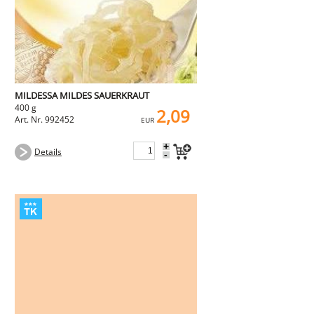
MILDESSA MILDES SAUERKRAUT
400 g
2,09
Art. Nr. 992452
EUR
+
Details
-