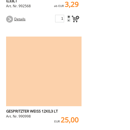
0,33LT
3,29
Art. Nr. 992568
ab EUR
+
Details
-
GESPRITZTER WEISS 12X0,3 LT
Art. Nr. 990998
25,00
EUR