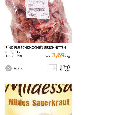
RIND FLEISCHKNOCHEN GESCHNITTEN
ca. 2,50 kg
3,69
Art. Nr. 119
EUR
/ kg
+
Details
-