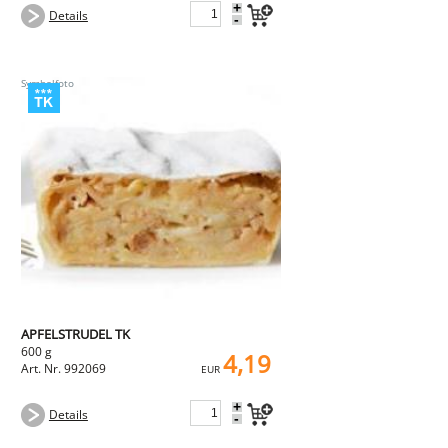
+
Details
-
APFELSTRUDEL TK
600 g
4,19
Art. Nr. 992069
EUR
+
Details
-