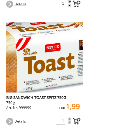
+
Details
-
BIG SANDWICH TOAST SPITZ 750G
750 g
1,99
Art. Nr. 999999
EUR
+
Details
-