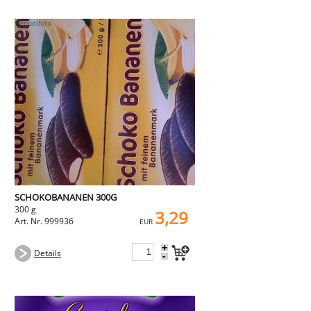
SCHOKOBANANEN 300G
300 g
3,29
Art. Nr. 999936
EUR
+
Details
-