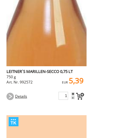
LEITNER´S MARILLEN-SECCO 0,75 LT
750 g
5,39
Art. Nr. 992572
EUR
+
Details
-