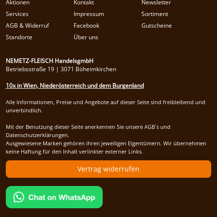
Aktionen
Kontakt
Newsletter
NEMETZ-DOGS
Services
Impressum
Sortiment
Hundefutter
AGB & Widerruf
Facebook
Gutscheine
nass
Standorte
Über uns
trocken
Belcando
Barf-Zusätze
NEMETZ-FLEISCH HandelsgmbH
Katzenfutter
Betriebsstraße 19 | 3071 Böheimkirchen
Gutschein kaufen
10x in Wien, Niederösterreich und dem Burgenland
Alle Informationen, Preise und Angebote auf dieser Seite sind freibleibend und
unverbindlich.
Mit der Benutzung dieser Seite anerkennen Sie unsere AGB´s und
Datenschutzerklärungen.
Ausgewiesene Marken gehören ihren jeweiligen Eigentümern. Wir übernehmen
keine Haftung für den Inhalt verlinkter externer Links.
Vertrag widerrufen