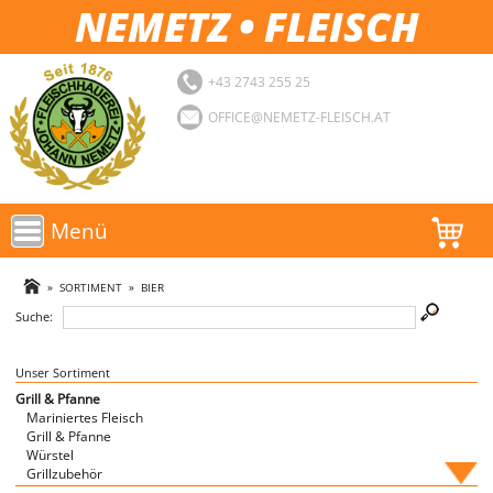
NEMETZ • FLEISCH
+43 2743 255 25
OFFICE@NEMETZ-FLEISCH.AT
Menü
AKTIONEN
»
SORTIMENT
»
BIER
Suche:
SORTIMENT
LOGIN
Unser Sortiment
Grill & Pfanne
Mariniertes Fleisch
FAVORITEN
Grill & Pfanne
Würstel
Grillzubehör
Fische