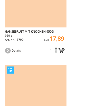
GÄNSEBRUST MIT KNOCHEN 950G
950 g
17,89
Art. Nr. 13790
EUR
+
Details
-