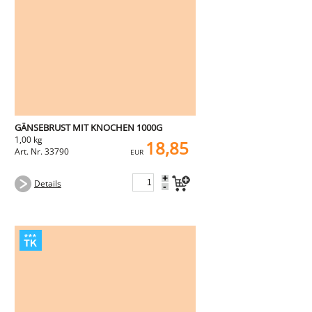
GÄNSEBRUST MIT KNOCHEN 1000G
1,00 kg
18,85
Art. Nr. 33790
EUR
+
Details
-