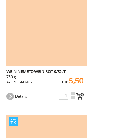
WEIN NEMETZ-WEIN ROT 0,75LT
750 g
5,50
Art. Nr. 992482
EUR
+
Details
-