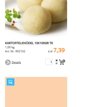
NEMETZ-DOGS
Hundefutter
nass
trocken
Belcando
Barf-Zusätze
Katzenfutter
Gutschein kaufen
KARTOFFELKNÖDEL 10X100GR TK
1,00 kg
7,39
Art. Nr. 992102
EUR
+
Details
-