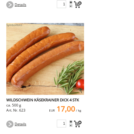
+
Details
-
WILDSCHWEIN KÄSEKRAINER DICK 4 STK
ca. 500 g
17,00
Art. Nr. 623
EUR
/ kg
+
Details
-