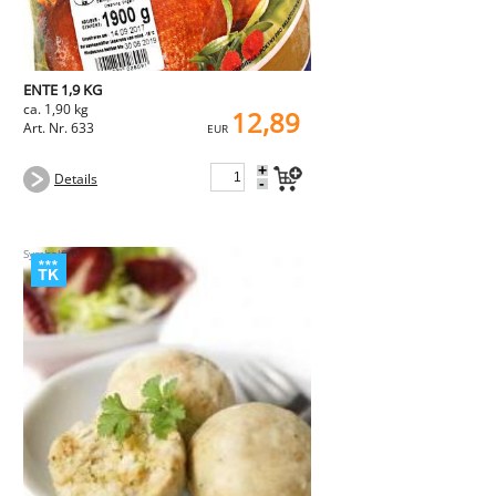
ENTE 1,9 KG
ca. 1,90 kg
12,89
Art. Nr. 633
EUR
+
Details
-