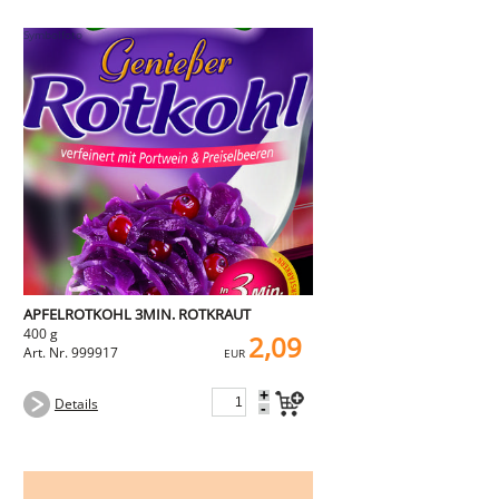
APFELROTKOHL 3MIN. ROTKRAUT
400 g
2,09
Art. Nr. 999917
EUR
+
Details
-