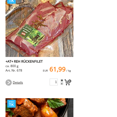
+AT+ REH RÜCKENFILET
ca. 800 g
61,99
Art. Nr. 678
EUR
/ kg
+
Details
-