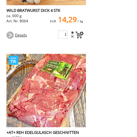
WILD BRATWURST DICK 4 STK
ca. 600 g
14,29
Art. Nr. 8064
EUR
/ kg
+
Details
-
+AT+ REH EDELGULASCH GESCHNITTEN