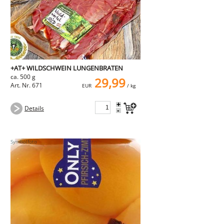
+AT+ WILDSCHWEIN LUNGENBRATEN
ca. 500 g
29,99
Art. Nr. 671
EUR
/ kg
+
Details
-