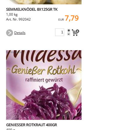
SEMMELKNÖDEL 8X125GR TK
1,00 kg
7,79
Art. Nr. 992042
EUR
+
Details
-
GENIESSER ROTKRAUT 400GR
400 g