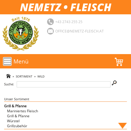
NEMETZ • FLEISCH
+43 2743 255 25
OFFICE@NEMETZ-FLEISCH.AT
Menü
AKTIONEN
»
SORTIMENT
»
WILD
Suche:
SORTIMENT
LOGIN
Unser Sortiment
Grill & Pfanne
Mariniertes Fleisch
FAVORITEN
Grill & Pfanne
Würstel
Grillzubehör
Fische