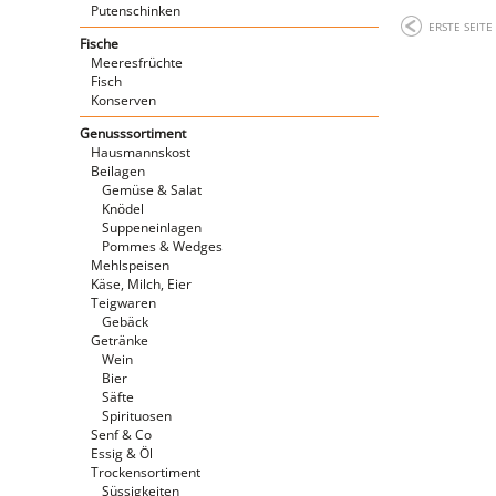
Putenschinken
ERSTE SEITE
Fische
Meeresfrüchte
Fisch
Konserven
Genusssortiment
Hausmannskost
Beilagen
Gemüse & Salat
Knödel
Suppeneinlagen
Pommes & Wedges
Mehlspeisen
Käse, Milch, Eier
Teigwaren
Gebäck
Getränke
Wein
Bier
Säfte
Spirituosen
Senf & Co
Essig & Öl
Trockensortiment
Süssigkeiten