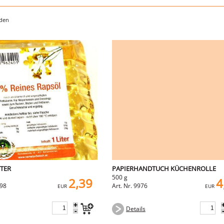
nden
ITER
PAPIERHANDTUCH KÜCHENROLLE
500 g
2,39
4
798
Art. Nr. 9976
EUR
EUR
+
Details
-