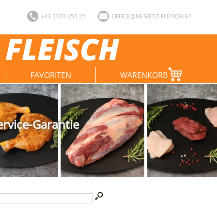
+43 2743 255 25
OFFICE@NEMETZ-FLEISCH.AT
 FLEISCH
FAVORITEN
WARENKORB
ervice-Garantie