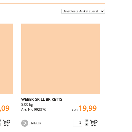
WEBER GRILL BRIKETTS
8,00 kg
,09
19,99
Art. Nr. 992376
EUR
+
+
Details
-
-