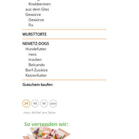
Knabbereien
aus dem Glas
Gewürze
Gewürze
Fix
WURSTTORTE
NEMETZ-DOGS
Hundefutter
nass
trocken
Belcando
Barf-Zusätze
Katzenfutter
Gutschein kaufen
24
48
96
alle
max. Artikel pro Seite