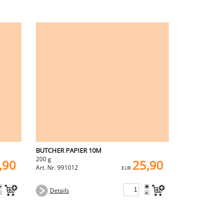
BUTCHER PAPIER 10M
200 g
,90
25,90
Art. Nr. 991012
EUR
+
+
Details
-
-