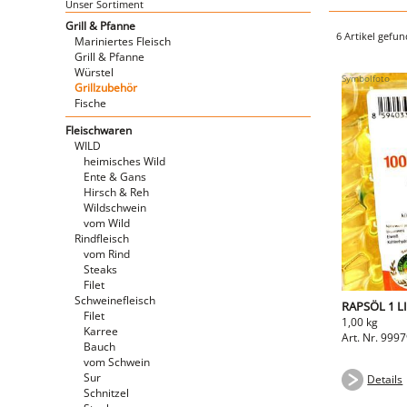
Unser Sortiment
Grill & Pfanne
6 Artikel gefu
Mariniertes Fleisch
Grill & Pfanne
Würstel
Grillzubehör
Fische
Fleischwaren
WILD
heimisches Wild
Ente & Gans
Hirsch & Reh
Wildschwein
vom Wild
Rindfleisch
vom Rind
Steaks
Filet
Schweinefleisch
RAPSÖL 1 L
Filet
1,00 kg
Karree
Art. Nr. 999
Bauch
vom Schwein
Sur
Details
Schnitzel