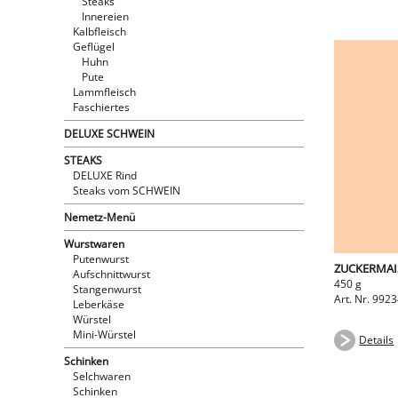
Steaks
Innereien
Kalbfleisch
Geflügel
Huhn
Pute
Lammfleisch
Faschiertes
DELUXE SCHWEIN
STEAKS
DELUXE Rind
Steaks vom SCHWEIN
Nemetz-Menü
Wurstwaren
Putenwurst
ZUCKERMAI
Aufschnittwurst
450 g
Stangenwurst
Art. Nr. 992
Leberkäse
Würstel
Mini-Würstel
Details
Schinken
Selchwaren
Schinken