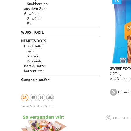
Knabbereien
aus dem Glas
Gewürze
Gewürze
Fix
WURSTTORTE
NEMETZ-DOGS
Hundefutter
nass
trocken
Belcando
Barf-Zusätze
SWEET PO
Katzenfutter
2,27 kg
Art. Nr. 992
Gutschein kaufen
Details
24
48
96
alle
max. Artikel pro Seite
ERSTE SEITE