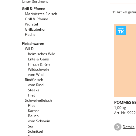
Unser Sortiment
Grill & Pfanne
11 Artikel gef
Mariniertes Fleisch
Grill & Pfanne
Würstel
Grillzubehör
Fische
Fleischwaren
WILD
heimisches Wild
Ente & Gans
Hirsch & Reh
Wildschwein
vom Wild
Rindfleisch
vom Rind
Steaks
Filet
Schweinefleisch
POMMES BE
Filet
1,00 kg
Karree
Art. Nr. 992
Bauch
vom Schwein
Sur
Details
Schnitzel