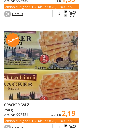
Art. Nr. 992630
EUR
Aktion gültig ab 04.08 bis 14.08.26, 18:00 Uhr.
+
Details
-
CRACKER SALZ
250 g
2,19
Art. Nr. 992431
ab EUR
Aktion gültig ab 04.08 bis 14.08.26, 18:00 Uhr.
+
Details