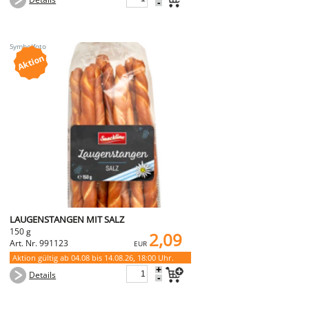
-
LAUGENSTANGEN MIT SALZ
150 g
2,09
Art. Nr. 991123
EUR
Aktion gültig ab 04.08 bis 14.08.26, 18:00 Uhr.
+
Details
-