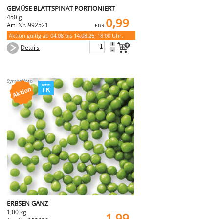
GEMÜSE BLATTSPINAT PORTIONIERT
450 g
0,99
Art. Nr. 992521
EUR
Aktion gültig ab 04.08 bis 14.08.26, 18:00 Uhr.
+
Details
-
ERBSEN GANZ
1,00 kg
1,99