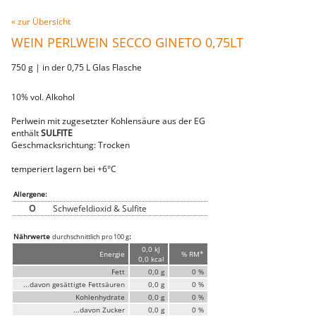
Fleischwaren
« zur Übersicht
WILD
WEIN PERLWEIN SECCO GINETO 0,75LT
heimisches Wild
Ente & Gans
750 g | in der 0,75 L Glas Flasche
Hirsch & Reh
Wildschwein
vom Wild
10% vol. Alkohol
Rindfleisch
vom Rind
Perlwein mit zugesetzter Kohlensäure aus der EG
Steaks
enthält
SULFITE
Filet
Geschmacksrichtung: Trocken
Schweinefleisch
Filet
temperiert lagern bei +6°C
Karree
Bauch
Allergene:
vom Schwein
O
Schwefeldioxid & Sulfite
Sur
Schnitzel
Steaks
Nährwerte
:
durchschnittlich pro 100 g
Innereien
0,0 kJ
Energie
% RM*
0,0 kcal
Kalbfleisch
Fett
0,0 g
0 %
Geflügel
Huhn
...davon gesättigte Fettsäuren
0,0 g
0 %
Pute
Kohlenhydrate
0,0 g
0 %
Lammfleisch
...davon Zucker
0,0 g
0 %