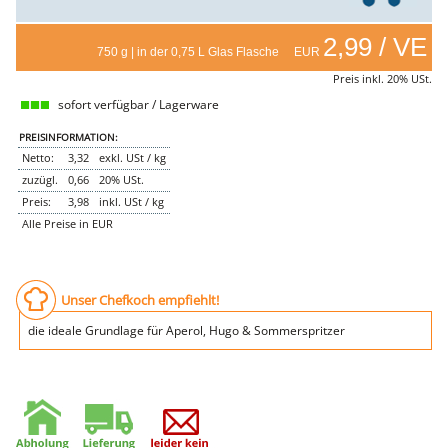
Genusssortiment
Hausmannskost
Beilagen
2,99 / VE
750 g | in der 0,75 L Glas Flasche EUR
Gemüse & Salat
Knödel
Preis inkl. 20% USt.
Suppeneinlagen
sofort verfügbar / Lagerware
Pommes & Wedges
Mehlspeisen
PREISINFORMATION:
Käse, Milch, Eier
Netto:
3,32
exkl. USt / kg
Teigwaren
Gebäck
zuzügl.
0,66
20% USt.
Getränke
Preis:
3,98
inkl. USt / kg
Wein
Alle Preise in EUR
Bier
Säfte
Spirituosen
Senf & Co
Essig & Öl
Unser Chefkoch empfiehlt!
Trockensortiment
Süssigkeiten
die ideale Grundlage für Aperol, Hugo & Sommerspritzer
Knabbereien
aus dem Glas
Gewürze
Gewürze
Fix
WURSTTORTE