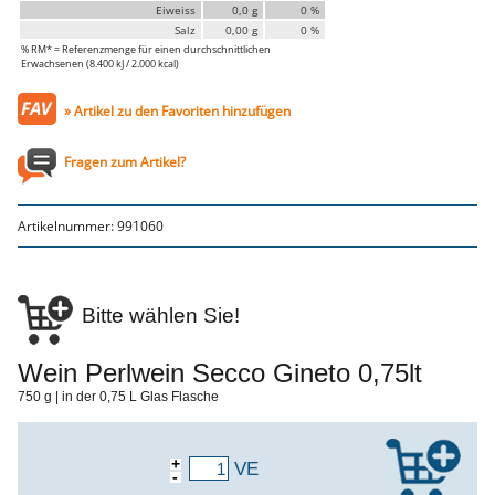
Faschiertes
Eiweiss
0,0 g
0 %
Salz
0,00 g
0 %
DELUXE SCHWEIN
% RM* = Referenzmenge für einen durchschnittlichen
Erwachsenen (8.400 kJ / 2.000 kcal)
STEAKS
DELUXE Rind
» Artikel zu den Favoriten hinzufügen
Steaks vom SCHWEIN
Nemetz-Menü
Fragen zum Artikel?
Wurstwaren
Putenwurst
Aufschnittwurst
Artikelnummer:
991060
Stangenwurst
Leberkäse
Würstel
Mini-Würstel
Bitte wählen Sie!
Schinken
Selchwaren
Schinken
Wein Perlwein Secco Gineto 0,75lt
Putenschinken
750 g | in der 0,75 L Glas Flasche
Fische
Meeresfrüchte
Fisch
+
VE
Konserven
-