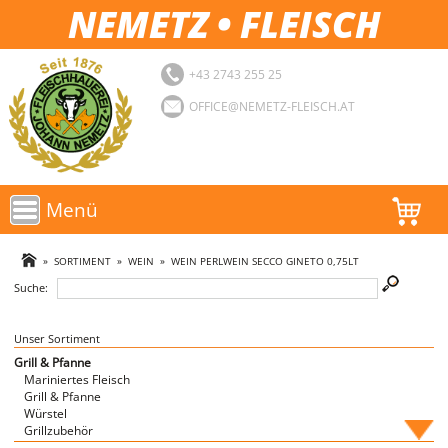
NEMETZ • FLEISCH
+43 2743 255 25
OFFICE@NEMETZ-FLEISCH.AT
Menü
AKTIONEN
»
SORTIMENT
»
WEIN
»
WEIN PERLWEIN SECCO GINETO 0,75LT
Suche:
SORTIMENT
LOGIN
Unser Sortiment
Grill & Pfanne
Mariniertes Fleisch
FAVORITEN
Grill & Pfanne
Würstel
Grillzubehör
Fische