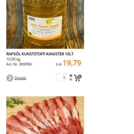
NEMETZ-DOGS
Hundefutter
nass
trocken
Belcando
Barf-Zusätze
Katzenfutter
Gutschein kaufen
RAPSÖL KUNSTSTOFF-KANISTER 10LT
10,00 kg
19,79
Art. Nr. 999996
EUR
+
Details
-