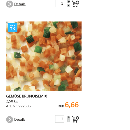
+
Details
-
GEMÜSE BRUNOISEMIX
2,50 kg
6,66
Art. Nr. 992586
EUR
+
Details
-