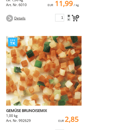
11,99
Art. Nr. 6010
EUR
/ kg
+
Details
-
GEMÜSE BRUNOISEMIX
1,00 kg
2,85
Art. Nr. 992629
EUR