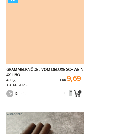
GRAMMELKNÖDEL VOM DELUXE SCHWEIN
4X115G
9,69
460 g
EUR
Art. Nr. 4143
+
Details
-