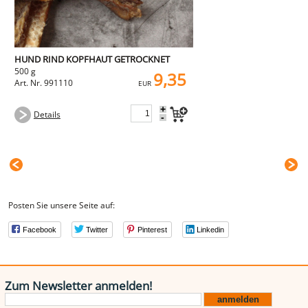
HUND RIND KOPFHAUT GETROCKNET
500 g
9,35
Art. Nr. 991110
EUR
+
Details
-
Posten Sie unsere Seite auf:
Facebook
Twitter
Pinterest
Linkedin
Zum Newsletter anmelden!