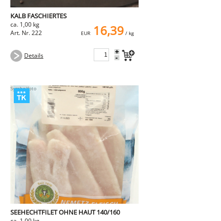
KALB FASCHIERTES
ca. 1,00 kg
16,39
Art. Nr. 222
EUR
/ kg
+
Details
-
SEEHECHTFILET OHNE HAUT 140/160
ca. 1,00 kg