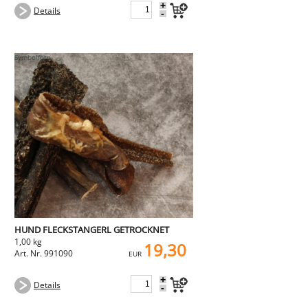
+
Details
-
HUND FLECKSTANGERL GETROCKNET
1,00 kg
19,30
Art. Nr. 991090
EUR
+
Details
-