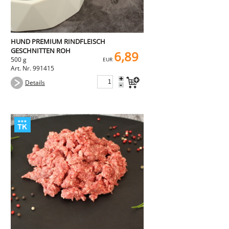
HUND PREMIUM RINDFLEISCH
GESCHNITTEN ROH
6,89
500 g
EUR
Art. Nr. 991415
+
Details
-