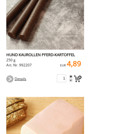
HUND KAUROLLEN PFERD-KARTOFFEL
250 g
4,89
Art. Nr. 992207
EUR
+
Details
-