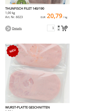
THUNFISCH FILET 140/190
1,00 kg
20,79
Art. Nr. 6023
EUR
/ kg
+
Details
-
WURST-PLATTE GESCHNITTEN