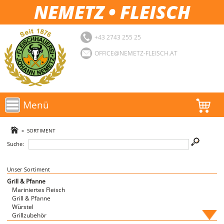
NEMETZ • FLEISCH
+43 2743 255 25
OFFICE@NEMETZ-FLEISCH.AT
Menü
AKTIONEN
»
SORTIMENT
Suche:
SORTIMENT
LOGIN
Unser Sortiment
Grill & Pfanne
Mariniertes Fleisch
FAVORITEN
Grill & Pfanne
Würstel
Grillzubehör
Fische