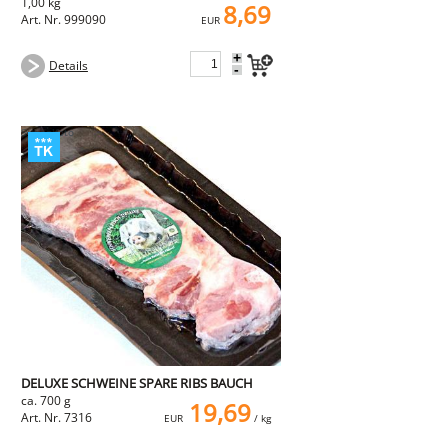
1,00 kg
8,69
Art. Nr. 999090
EUR
+
Details
-
DELUXE SCHWEINE SPARE RIBS BAUCH
ca. 700 g
19,69
Art. Nr. 7316
EUR
/ kg