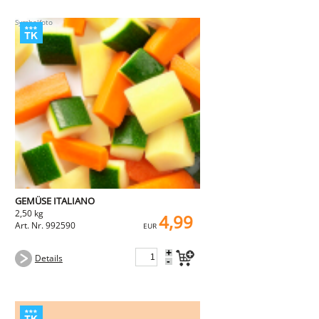
GEMÜSE ITALIANO
2,50 kg
4,99
Art. Nr. 992590
EUR
+
Details
-