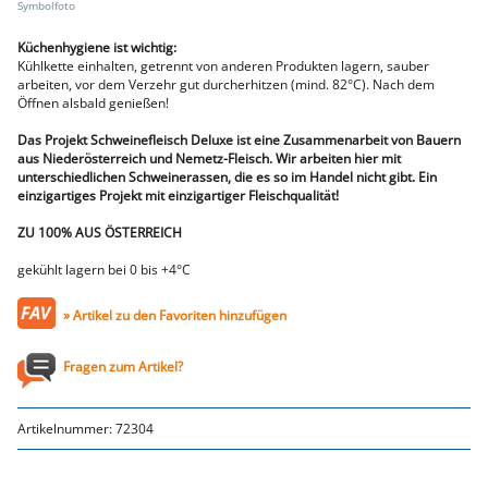
Lammfleisch
Faschiertes
Küchenhygiene ist wichtig:
DELUXE SCHWEIN
Kühlkette einhalten, getrennt von anderen Produkten lagern, sauber
arbeiten, vor dem Verzehr gut durcherhitzen (mind. 82°C). Nach dem
STEAKS
Öffnen alsbald genießen!
DELUXE Rind
Steaks vom SCHWEIN
Das Projekt Schweinefleisch Deluxe ist eine Zusammenarbeit von Bauern
Nemetz-Menü
aus Niederösterreich und Nemetz-Fleisch. Wir arbeiten hier mit
unterschiedlichen Schweinerassen, die es so im Handel nicht gibt. Ein
Wurstwaren
einzigartiges Projekt mit einzigartiger Fleischqualität!
Putenwurst
Aufschnittwurst
ZU 100% AUS ÖSTERREICH
Stangenwurst
Leberkäse
gekühlt lagern bei 0 bis +4°C
Würstel
Mini-Würstel
» Artikel zu den Favoriten hinzufügen
Schinken
Selchwaren
Fragen zum Artikel?
Schinken
Putenschinken
Fische
Artikelnummer:
72304
Meeresfrüchte
Fisch
Konserven