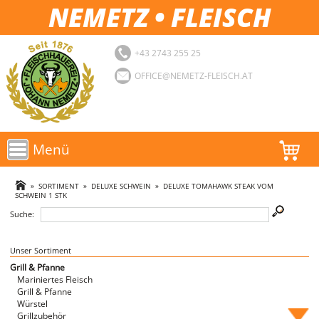
NEMETZ • FLEISCH
+43 2743 255 25
OFFICE@NEMETZ-FLEISCH.AT
Menü
AKTIONEN
»
SORTIMENT
»
DELUXE SCHWEIN
»
DELUXE TOMAHAWK STEAK VOM
SCHWEIN 1 STK
SORTIMENT
Suche:
LOGIN
Unser Sortiment
Grill & Pfanne
FAVORITEN
Mariniertes Fleisch
Grill & Pfanne
Würstel
Grillzubehör