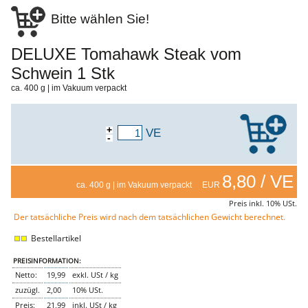
Genusssortiment
Bitte wählen Sie!
Hausmannskost
Beilagen
Gemüse & Salat
DELUXE Tomahawk Steak vom
Knödel
Schwein 1 Stk
Suppeneinlagen
Pommes & Wedges
ca. 400 g | im Vakuum verpackt
Mehlspeisen
Käse, Milch, Eier
Teigwaren
Gebäck
+
VE
-
Getränke
Wein
Bier
Säfte
8,80 / VE
ca. 400 g | im Vakuum verpackt EUR
Spirituosen
Senf & Co
Preis inkl. 10% USt.
Essig & Öl
Der tatsächliche Preis wird nach dem tatsächlichen Gewicht berechnet.
Trockensortiment
Süssigkeiten
Bestellartikel
Knabbereien
aus dem Glas
PREISINFORMATION:
Gewürze
Netto:
19,99
exkl. USt / kg
Gewürze
zuzügl.
2,00
10% USt.
Fix
Preis:
21,99
inkl. USt / kg