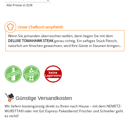
WURSTTORTE
Alle Preise in EUR
NEMETZ-DOGS
Hundefutter
nass
trocken
Unser Chefkoch empfiehlt!
Belcando
Barf-Zusätze
Wenn Sie jemanden überraschen wollen, dann liegen Sie mit dem
Katzenfutter
DELUXE TOMAHAWK STEAK
genau richtig. Ein saftiges Stück Fleisch,
natürlich am Knochen gewachsen, wird Ihre Gäste in Staunen bringen...
Gutschein kaufen
Günstige Versandkosten
Wir liefern kostengünstig direkt zu Ihnen nach Hause – mit dem NEMETZ-
WURSTTAXI oder mit Go! Express Paketdienst! Frischer und Schneller geht
es nicht!!