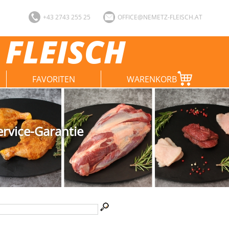
+43 2743 255 25
OFFICE@NEMETZ-FLEISCH.AT
 FLEISCH
FAVORITEN
WARENKORB
ervice-Garantie