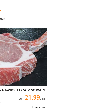
N
nden
MAHAWK STEAK VOM SCHWEIN
21,99
EUR
/ kg
04
+