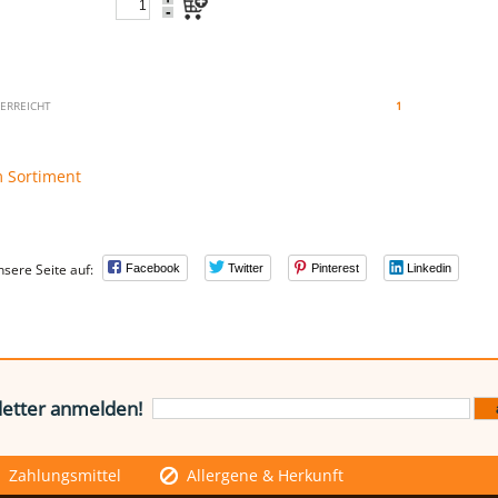
-
 ERREICHT
1
m Sortiment
nsere Seite auf:
Facebook
Twitter
Pinterest
Linkedin
etter anmelden!
Zahlungsmittel
Allergene & Herkunft