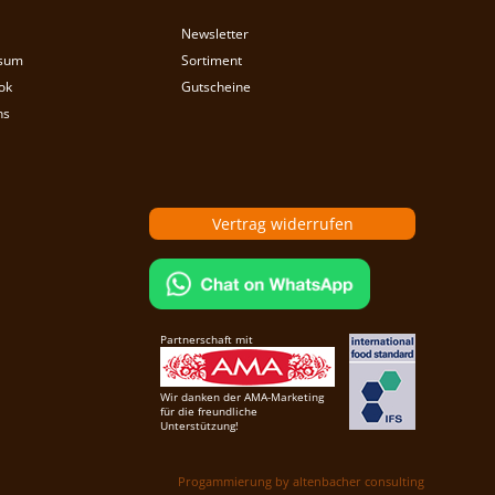
Newsletter
sum
Sortiment
ok
Gutscheine
ns
Vertrag widerrufen
Partnerschaft mit
Wir danken der AMA-Marketing
für die freundliche
Unterstützung!
Progammierung by altenbacher consulting