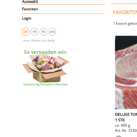
Auswahl:
Favoriten
FAVORITE
Login
1 Favorit gefu
24
48
96
alle
max. Artikel pro Seite
DELUXE TO
1 STK
ca. 400 g
Art. Nr. 723