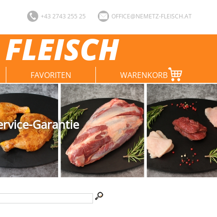
+43 2743 255 25
OFFICE@NEMETZ-FLEISCH.AT
 FLEISCH
FAVORITEN
WARENKORB
ervice-Garantie