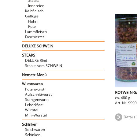
Steaks
Innereien
Kalbfleisch
Geflügel
Huhn
Pute
Lammfleisch
Faschiertes
DELUXE SCHWEIN
STEAKS
DELUXE Rind
Steaks vom SCHWEIN
Nemetz-Menü
Wurstwaren
Putenwurst
ROTWEIN-S
Aufschnittwurst
ca. 480 g
Stangenwurst
Art. Nr. 999
Leberkäse
Würstel
Mini-Würstel
Details
Schinken
Selchwaren
Schinken