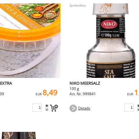
 EXTRA
NIKO MEERSALZ
100 g
8,49
1
009
Art. Nr. 999841
EUR
EUR
+
Details
-