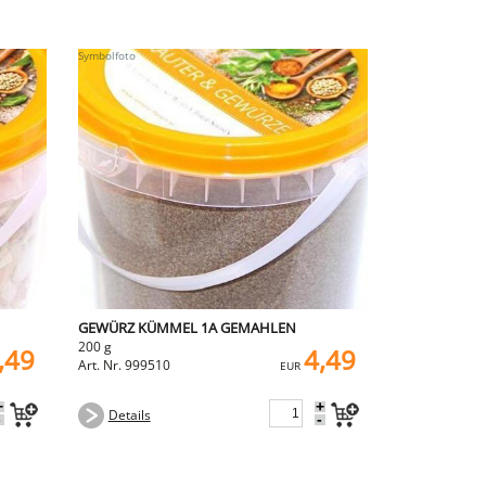
GEWÜRZ KÜMMEL 1A GEMAHLEN
200 g
,49
4,49
Art. Nr. 999510
EUR
+
+
Details
-
-