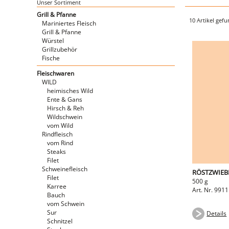
Unser Sortiment
Grill & Pfanne
10 Artikel gef
Mariniertes Fleisch
Grill & Pfanne
Würstel
Grillzubehör
Fische
Fleischwaren
WILD
heimisches Wild
Ente & Gans
Hirsch & Reh
Wildschwein
vom Wild
Rindfleisch
vom Rind
Steaks
Filet
Schweinefleisch
RÖSTZWIEB
Filet
500 g
Karree
Art. Nr. 991
Bauch
vom Schwein
Sur
Details
Schnitzel