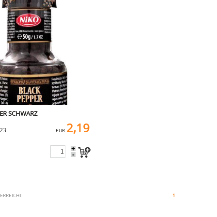
FER SCHWARZ
2,19
823
EUR
+
-
 ERREICHT
1