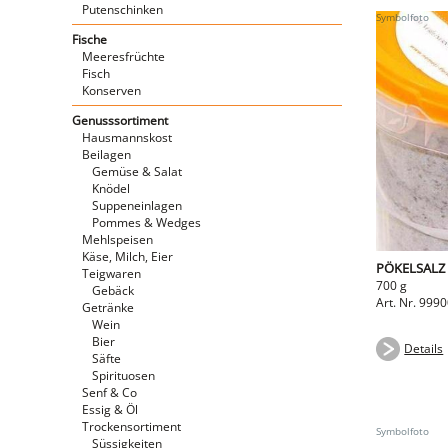
Putenschinken
Fische
Meeresfrüchte
Fisch
Konserven
Genusssortiment
Hausmannskost
Beilagen
Gemüse & Salat
Knödel
Suppeneinlagen
Pommes & Wedges
Mehlspeisen
Käse, Milch, Eier
PÖKELSALZ
Teigwaren
700 g
Gebäck
Art. Nr. 999
Getränke
Wein
Bier
Details
Säfte
Spirituosen
Senf & Co
Essig & Öl
Trockensortiment
Süssigkeiten