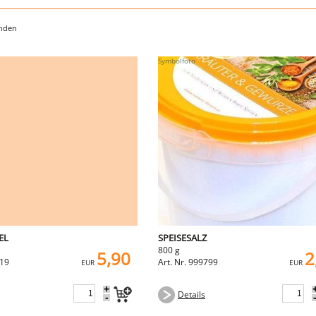
unden
EL
SPEISESALZ
800 g
5,90
2
119
Art. Nr. 999799
EUR
EUR
+
Details
-