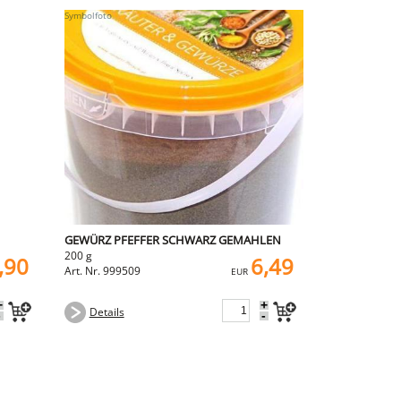
GEWÜRZ PFEFFER SCHWARZ GEMAHLEN
200 g
,90
6,49
Art. Nr. 999509
EUR
+
+
Details
-
-