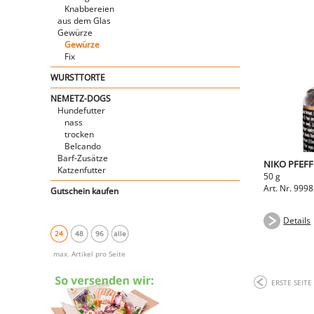
Knabbereien
aus dem Glas
Gewürze
Gewürze
Fix
WURSTTORTE
NEMETZ-DOGS
Hundefutter
nass
trocken
Belcando
Barf-Zusätze
NIKO PFEF
Katzenfutter
50 g
Art. Nr. 999
Gutschein kaufen
Details
24
48
96
alle
max. Artikel pro Seite
ERSTE SEITE