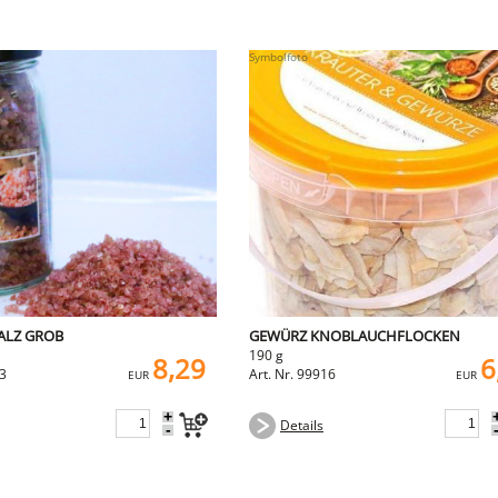
ALZ GROB
GEWÜRZ KNOBLAUCHFLOCKEN
190 g
8,29
6
03
Art. Nr. 99916
EUR
EUR
+
Details
-