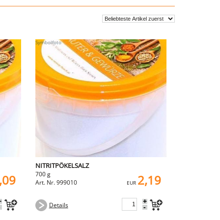
NITRITPÖKELSALZ
700 g
,09
2,19
Art. Nr. 999010
EUR
+
+
Details
-
-