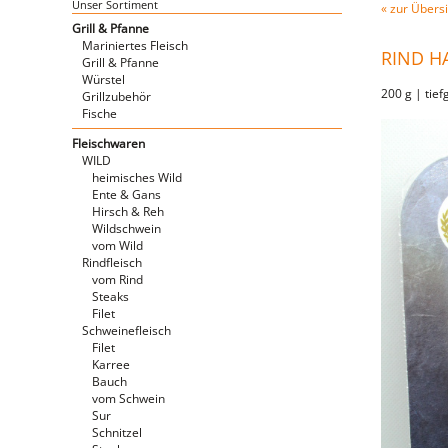
Unser Sortiment
« zur Übersi
Grill & Pfanne
Mariniertes Fleisch
RIND H
Grill & Pfanne
Würstel
200 g | tief
Grillzubehör
Fische
Fleischwaren
WILD
heimisches Wild
Ente & Gans
Hirsch & Reh
Wildschwein
vom Wild
Rindfleisch
vom Rind
Steaks
Filet
Schweinefleisch
Filet
Karree
Bauch
vom Schwein
Sur
Schnitzel