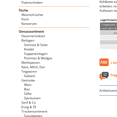
Kühlkette e
Putenschinken
arbeiten, v
Fische
Auftauen nic
Meeresfrüchte
Fisch
Lagerhinweis
Konserven
Tiefgekühlt 
nach dem Auf
Genusssortiment
im
Hausmannskost
Beilagen
Gemüse & Salat
Knödel
Suppeneinlagen
Pommes & Wedges
Mehlspeisen
» Ar
Käse, Milch, Eier
Teigwaren
Frag
Gebäck
Getränke
Wein
Bier
Artikelnum
Säfte
Spirituosen
Senf & Co
Essig & Öl
Trockensortiment
Süssigkeiten