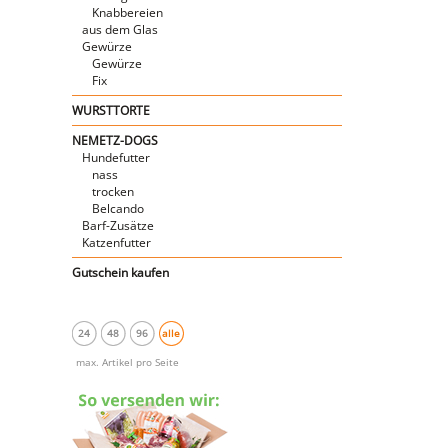
Knabbereien
aus dem Glas
Gewürze
Gewürze
Fix
WURSTTORTE
NEMETZ-DOGS
Hundefutter
nass
trocken
Belcando
Barf-Zusätze
Katzenfutter
Gutschein kaufen
24
48
96
alle
max. Artikel pro Seite