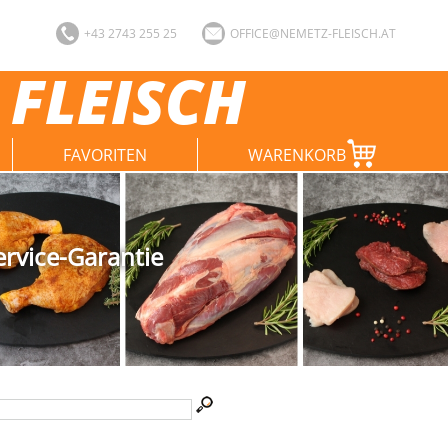
+43 2743 255 25
OFFICE@NEMETZ-FLEISCH.AT
 FLEISCH
FAVORITEN
WARENKORB
ervice-Garantie