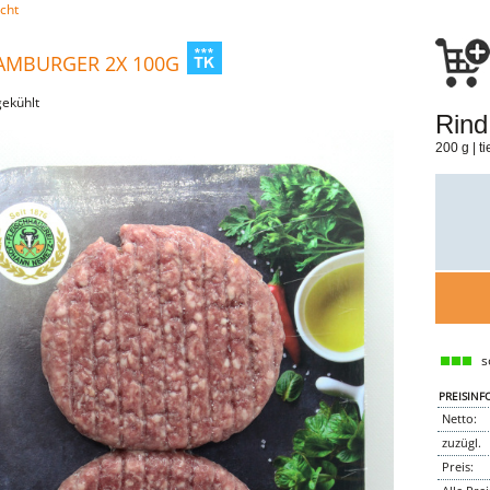
cht
AMBURGER 2X 100G
gekühlt
Rind
200 g | t
so
PREISINF
Netto:
zuzügl.
Preis: