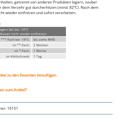
inhalten, getrennt von anderen Produkten lagern, sauber
or dem Verzehr gut durcherhitzen (mind. 82ºC). Nach dem
ht wieder einfrieren und sofort verarbeiten.
:
lagern bei bei -18°C
tauen nicht wieder einfrieren!
 ***-Fach bei -18°C:
bis siehe MHD
im **-Fach:
2 Wochen
im *-Fach:
1 Woche
im Kühlschrank:
1 Tag
tikel zu den Favoriten hinzufügen
en zum Artikel?
mer:
10151