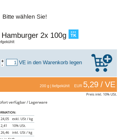
Bitte wählen Sie!
 Hamburger 2x 100g
iefgekühlt
+
VE
in den Warenkorb legen
-
5,29 / VE
200 g | tiefgekühlt EUR
Preis inkl. 10% USt.
fort verfügbar / Lagerware
ORMATION:
24,05
exkl. USt / kg
2,41
10% USt.
26,46
inkl. USt / kg