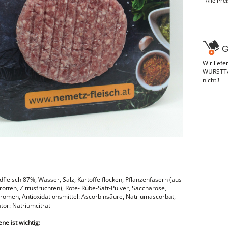
Alle Pre
G
Wir lief
WURSTTAX
nicht!!
dfleisch 87%, Wasser, Salz, Kartoffelflocken, Pflanzenfasern (aus
otten, Zitrusfrüchten), Rote- Rübe-Saft-Pulver, Saccharose,
Aromen, Antioxidationsmittel: Ascorbinsäure, Natriumascorbat,
tor: Natriumcitrat
e ist wichtig: