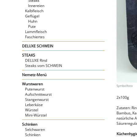
Steaks
Innereien
Kalbfleisch
Geflügel
Huhn
Pute
Lammfleisch
Faschiertes
DELUXE SCHWEIN
STEAKS
DELUXE Rind
Steaks vom SCHWEIN
Nemetz-Menü
Wurstwaren
Putenwurst
Aufschnittwurst
2x100g
Stangenwurst
Leberkäse
Zutaten: Rin
Würstel
Bambus, Kar
Mini-Würstel
natürliche 
Säureregula
Schinken
Selchwaren
Küchenhygien
Schinken