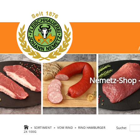
Nemetz-Shop - 
Suche:
»
SORTIMENT
»
VOM RIND
»
RIND HAMBURGER
2X 100G