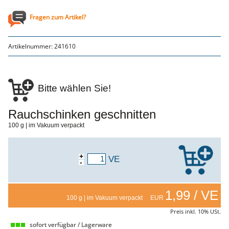
Genusssortiment
Hausmannskost
Fragen zum Artikel?
Beilagen
Gemüse & Salat
Knödel
Artikelnummer:
241610
Suppeneinlagen
Pommes & Wedges
Mehlspeisen
Käse, Milch, Eier
Teigwaren
Bitte wählen Sie!
Gebäck
Getränke
Wein
Rauchschinken geschnitten
Bier
Säfte
100 g | im Vakuum verpackt
Spirituosen
Senf & Co
Essig & Öl
+
VE
Trockensortiment
-
Süssigkeiten
Knabbereien
aus dem Glas
1,99 / VE
Gewürze
100 g | im Vakuum verpackt EUR
Gewürze
Preis inkl. 10% USt.
Fix
sofort verfügbar / Lagerware
WURSTTORTE