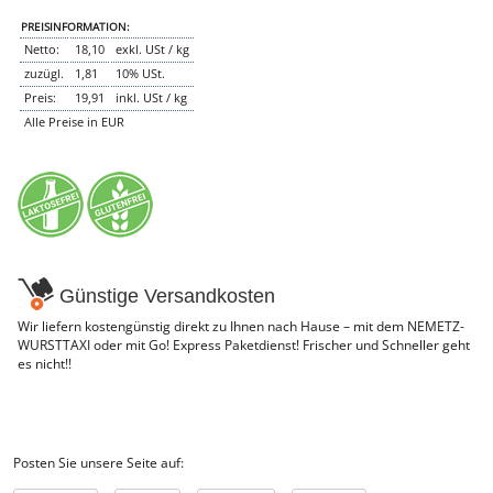
PREISINFORMATION:
NEMETZ-DOGS
Hundefutter
Netto:
18,10
exkl. USt / kg
nass
zuzügl.
1,81
10% USt.
trocken
Preis:
19,91
inkl. USt / kg
Belcando
Alle Preise in EUR
Barf-Zusätze
Katzenfutter
Gutschein kaufen
Günstige Versandkosten
Wir liefern kostengünstig direkt zu Ihnen nach Hause – mit dem NEMETZ-
WURSTTAXI oder mit Go! Express Paketdienst! Frischer und Schneller geht
es nicht!!
Posten Sie unsere Seite auf: