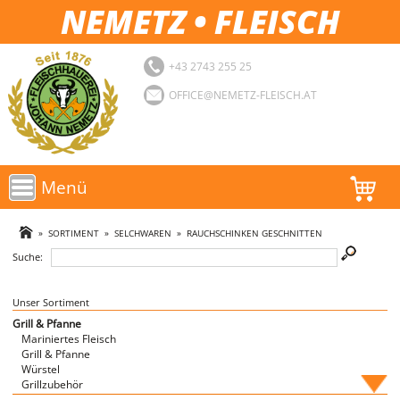
NEMETZ • FLEISCH
+43 2743 255 25
OFFICE@NEMETZ-FLEISCH.AT
Menü
AKTIONEN
»
SORTIMENT
»
SELCHWAREN
»
RAUCHSCHINKEN GESCHNITTEN
Suche:
SORTIMENT
LOGIN
Unser Sortiment
Grill & Pfanne
Mariniertes Fleisch
FAVORITEN
Grill & Pfanne
Würstel
Grillzubehör
Fische