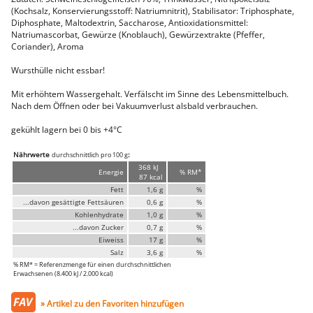
Faschiertes
(Kochsalz, Konservierungsstoff: Natriumnitrit), Stabilisator: Triphosphate,
Diphosphate, Maltodextrin, Saccharose, Antioxidationsmittel:
DELUXE SCHWEIN
Natriumascorbat, Gewürze (Knoblauch), Gewürzextrakte (Pfeffer,
STEAKS
Coriander), Aroma
DELUXE Rind
Steaks vom SCHWEIN
Wursthülle nicht essbar!
Nemetz-Menü
Mit erhöhtem Wassergehalt. Verfälscht im Sinne des Lebensmittelbuch.
Nach dem Öffnen oder bei Vakuumverlust alsbald verbrauchen.
Wurstwaren
Putenwurst
gekühlt lagern bei 0 bis +4°C
Aufschnittwurst
Stangenwurst
Nährwerte
:
durchschnittlich pro 100 g
Leberkäse
368 kJ
Würstel
Energie
% RM*
87 kcal
Mini-Würstel
Fett
1,6 g
%
...davon gesättigte Fettsäuren
0,6 g
%
Schinken
Kohlenhydrate
1,0 g
%
Selchwaren
Schinken
...davon Zucker
0,7 g
%
Putenschinken
Eiweiss
17 g
%
Salz
3,6 g
%
Fische
% RM* = Referenzmenge für einen durchschnittlichen
Meeresfrüchte
Erwachsenen (8.400 kJ / 2.000 kcal)
Fisch
Konserven
» Artikel zu den Favoriten hinzufügen