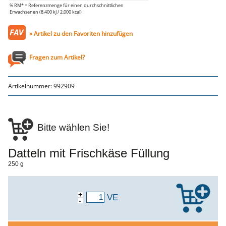
Genusssortiment
% RM* = Referenzmenge für einen durchschnittlichen
Hausmannskost
Erwachsenen (8.400 kJ / 2.000 kcal)
Beilagen
Gemüse & Salat
» Artikel zu den Favoriten hinzufügen
Knödel
Suppeneinlagen
Pommes & Wedges
Fragen zum Artikel?
Mehlspeisen
Käse, Milch, Eier
Teigwaren
Artikelnummer:
992909
Gebäck
Getränke
Wein
Bier
Säfte
Bitte wählen Sie!
Spirituosen
Senf & Co
Essig & Öl
Datteln mit Frischkäse Füllung
Trockensortiment
250 g
Süssigkeiten
Knabbereien
aus dem Glas
Gewürze
+
VE
Gewürze
-
Fix
WURSTTORTE