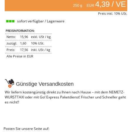
4,39 / VE
250 g EUR
NEMETZ-DOGS
Hundefutter
Preis inkl. 10% USt.
nass
sofort verfügbar / Lagerware
trocken
Belcando
PREISINFORMATION:
Barf-Zusätze
Netto:
15,96
exkl. USt / kg
Katzenfutter
zuzügl.
1,60
10% USt.
Gutschein kaufen
Preis:
17,56
inkl. USt / kg
Alle Preise in EUR
Günstige Versandkosten
Wir liefern kostengünstig direkt zu Ihnen nach Hause – mit dem NEMETZ-
WURSTTAXI oder mit Go! Express Paketdienst! Frischer und Schneller geht
es nicht!!
Posten Sie unsere Seite auf: