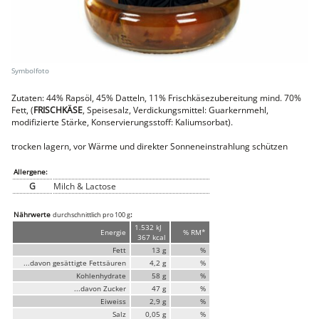
Faschiertes
DELUXE SCHWEIN
STEAKS
DELUXE Rind
Steaks vom SCHWEIN
Nemetz-Menü
Zutaten: 44% Rapsöl, 45% Datteln, 11% Frischkäsezubereitung mind. 70%
Fett, (
FRISCHKÄSE
, Speisesalz, Verdickungsmittel: Guarkernmehl,
Wurstwaren
modifizierte Stärke, Konservierungsstoff: Kaliumsorbat).
Putenwurst
Aufschnittwurst
trocken lagern, vor Wärme und direkter Sonneneinstrahlung schützen
Stangenwurst
Leberkäse
Allergene:
Würstel
G
Milch & Lactose
Mini-Würstel
Schinken
Nährwerte
:
durchschnittlich pro 100 g
Selchwaren
1.532 kJ
Schinken
Energie
% RM*
367 kcal
Putenschinken
Fett
13 g
%
...davon gesättigte Fettsäuren
4,2 g
%
Fische
Kohlenhydrate
58 g
%
Meeresfrüchte
...davon Zucker
47 g
%
Fisch
Konserven
Eiweiss
2,9 g
%
Salz
0,05 g
%