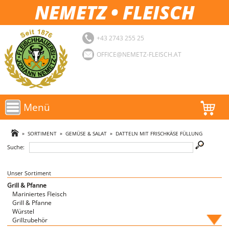
NEMETZ • FLEISCH
+43 2743 255 25
OFFICE@NEMETZ-FLEISCH.AT
Menü
AKTIONEN
»
SORTIMENT
»
GEMÜSE & SALAT
»
DATTELN MIT FRISCHKÄSE FÜLLUNG
Suche:
SORTIMENT
LOGIN
Unser Sortiment
Grill & Pfanne
Mariniertes Fleisch
FAVORITEN
Grill & Pfanne
Würstel
Grillzubehör
Fische