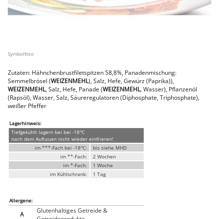
Faschiertes
DELUXE SCHWEIN
STEAKS
DELUXE Rind
Steaks vom SCHWEIN
Nemetz-Menü
Zutaten: Hähnchenbrustfiletspitzen 58,8%, Panadenmischung:
Wurstwaren
Semmelbrösel (
WEIZENMEHL
), Salz, Hefe, Gewürz (Paprika)),
Putenwurst
WEIZENMEHL
, Salz, Hefe, Panade (
WEIZENMEHL
, Wasser), Pflanzenöl
Aufschnittwurst
(Rapsöl), Wasser, Salz, Säureregulatoren (Diphosphate, Triphosphate),
Stangenwurst
weißer Pfeffer
Leberkäse
Würstel
Lagerhinweis:
Mini-Würstel
Tiefgekühlt lagern bei bei -18°C
nach dem Auftauen nicht wieder einfrieren!
Schinken
im ***-Fach bei -18°C:
bis siehe MHD
Selchwaren
im **-Fach:
2 Wochen
Schinken
im *-Fach:
1 Woche
Putenschinken
im Kühlschrank:
1 Tag
Fische
Meeresfrüchte
Fisch
Allergene:
Konserven
Glutenhaltiges Getreide &
A
Getreideprodukte