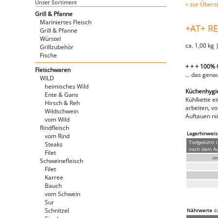
Unser Sortiment
« zur Übersi
Grill & Pfanne
Mariniertes Fleisch
+AT+ R
Grill & Pfanne
Würstel
ca. 1,00 kg 
Grillzubehör
Fische
+ + + 100%
Fleischwaren
... das gena
WILD
heimisches Wild
Küchenhygien
Ente & Gans
Kühlkette e
Hirsch & Reh
arbeiten, v
Wildschwein
Auftauen nic
vom Wild
Rindfleisch
Lagerhinweis
vom Rind
Tiefgekühlt 
Steaks
nach dem Auf
Filet
im
Schweinefleisch
Filet
Karree
Bauch
vom Schwein
Sur
Schnitzel
Nährwerte
du