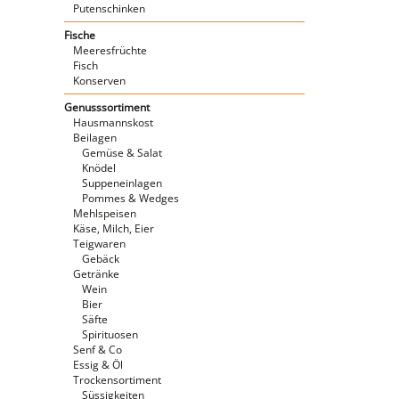
Putenschinken
Fische
Meeresfrüchte
Fisch
Konserven
Genusssortiment
Hausmannskost
Beilagen
Gemüse & Salat
Knödel
Suppeneinlagen
Pommes & Wedges
Mehlspeisen
Käse, Milch, Eier
Teigwaren
Gebäck
Getränke
Wein
Bier
Säfte
Spirituosen
Senf & Co
Essig & Öl
Trockensortiment
Süssigkeiten