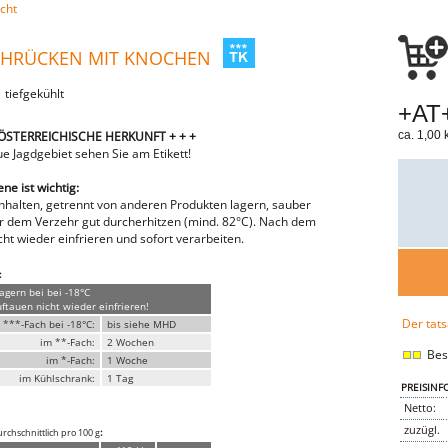
cht
EHRÜCKEN MIT KNOCHEN
| tiefgekühlt
+AT+
 ÖSTERREICHISCHE HERKUNFT + + +
ca. 1,00 k
ue Jagdgebiet sehen Sie am Etikett!
e ist wichtig:
inhalten, getrennt von anderen Produkten lagern, sauber
or dem Verzehr gut durcherhitzen (mind. 82°C). Nach dem
ht wieder einfrieren und sofort verarbeiten.
:
lagern bei bei -18°C
tauen nicht wieder einfrieren!
Der tats
 ***-Fach bei -18°C:
bis siehe MHD
im **-Fach:
2 Wochen
Best
im *-Fach:
1 Woche
im Kühlschrank:
1 Tag
PREISINF
Netto:
zuzügl.
:
rchschnittlich pro 100 g