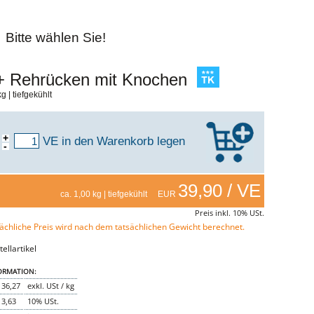
Bitte wählen Sie!
 Rehrücken mit Knochen
g | tiefgekühlt
+
VE
in den Warenkorb legen
-
39,90 / VE
ca. 1,00 kg | tiefgekühlt EUR
Preis inkl. 10% USt.
ächliche Preis wird nach dem tatsächlichen Gewicht berechnet.
ellartikel
ORMATION:
36,27
exkl. USt / kg
3,63
10% USt.