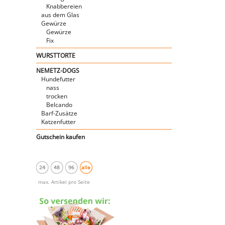
Knabbereien
aus dem Glas
Gewürze
Gewürze
Fix
WURSTTORTE
NEMETZ-DOGS
Hundefutter
nass
trocken
Belcando
Barf-Zusätze
Katzenfutter
Gutschein kaufen
24
48
96
alle
max. Artikel pro Seite