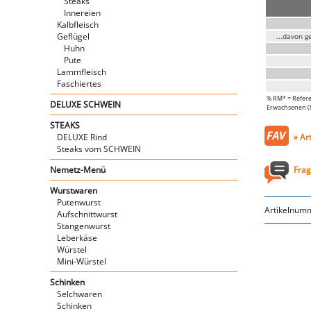
Steaks
Innereien
Kalbfleisch
Geflügel
...davon g
Huhn
Pute
Lammfleisch
Faschiertes
% RM* = Refere
DELUXE SCHWEIN
Erwachsenen (8.
STEAKS
DELUXE Rind
» Ar
Steaks vom SCHWEIN
Nemetz-Menü
Frag
Wurstwaren
Putenwurst
Artikelnum
Aufschnittwurst
Stangenwurst
Leberkäse
Würstel
Mini-Würstel
Schinken
Selchwaren
Schinken