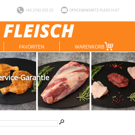
+43 2743 255 25
OFFICE@NEMETZ-FLEISCH.AT
 FLEISCH
FAVORITEN
WARENKORB
ervice-Garantie