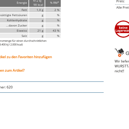
412 kJ
Preis:
Energie
% RM*
98 kcal
Alle Pre
Fett
1,0 g
2 %
esättigte Fettsäuren
g
%
Kohlenhydrate
g
%
...davon Zucker
g
%
Eiweiss
21 g
43 %
Salz
g
%
nzmenge für einen durchschnittlichen
400 kJ / 2.000 kcal)
G
tikel zu den Favoriten hinzufügen
Wir lief
WURSTTAX
en zum Artikel?
nicht!!
mer:
620