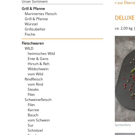
Unser Sortiment
« zur Übersi
Grill & Pfanne
Mariniertes Fleisch
DELUXE
Grill & Pfanne
Würstel
ca. 2,00 kg 
Grillzubehör
Fische
Fleischwaren
WILD
heimisches Wild
Ente & Gans
Hirsch & Reh
Wildschwein
vom Wild
Rindfleisch
vom Rind
Steaks
Filet
Schweinefleisch
Filet
Karree
Bauch
vom Schwein
Sur
Schnitzel