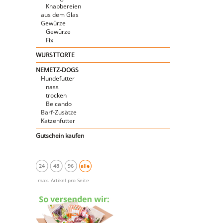
Knabbereien
aus dem Glas
Gewürze
Gewürze
Fix
WURSTTORTE
NEMETZ-DOGS
Hundefutter
nass
trocken
Belcando
Barf-Zusätze
Katzenfutter
Gutschein kaufen
24
48
96
alle
max. Artikel pro Seite