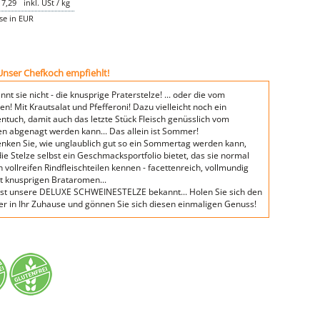
7,29
inkl. USt / kg
ise in EUR
Unser Chefkoch empfiehlt!
nt sie nicht - die knusprige Praterstelze! ... oder die vom
n! Mit Krautsalat und Pfefferoni! Dazu vielleicht noch ein
entuch, damit auch das letzte Stück Fleisch genüsslich vom
n abgenagt werden kann... Das allein ist Sommer!
nken Sie, wie unglaublich gut so ein Sommertag werden kann,
ie Stelze selbst ein Geschmacksportfolio bietet, das sie normal
 vollreifen Rindfleischteilen kennen - facettenreich, vollmundig
t knusprigen Brataromen...
ist unsere DELUXE SCHWEINESTELZE bekannt... Holen Sie sich den
 in Ihr Zuhause und gönnen Sie sich diesen einmaligen Genuss!