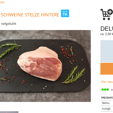
cht
 SCHWEINE STELZE HINTERE
| tiefgekühlt
DELU
ca. 2,00 k
Der tats
so
PREISINF
Netto:
zuzügl.