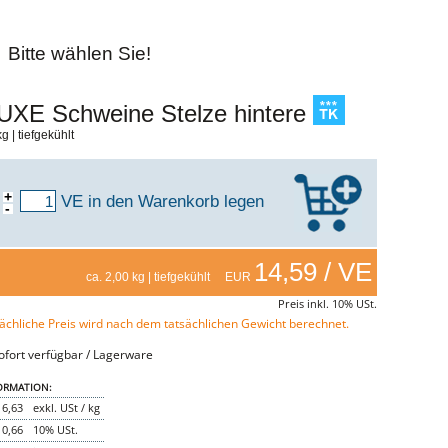
Bitte wählen Sie!
XE Schweine Stelze hintere
g | tiefgekühlt
+
VE
in den Warenkorb legen
-
14,59 / VE
ca. 2,00 kg | tiefgekühlt EUR
Preis inkl. 10% USt.
ächliche Preis wird nach dem tatsächlichen Gewicht berechnet.
fort verfügbar / Lagerware
ORMATION:
6,63
exkl. USt / kg
0,66
10% USt.