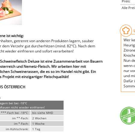
Preis:
Alle Pre
e ist wichtig:
Wer ken
inhalten, getrennt von anderen Produkten lagern, sauber
Heurige
or dem Verzehr gut durcherhitzen (mind. 82°C). Nach dem
Zitron
ht wieder einfrieren und sofort verarbeiten!
Knoche
Nun de
 Schweinefleisch Deluxe ist eine Zusammenarbeit von Bauern
wenn d
sterreich und Nemetz-Fleisch. Wir arbeiten hier mit
nur von
ichen Schweinerassen, die es so im Handel nicht gibt. Ein
und mi
s Projekt mit einzigartiger Fleischqualität!
Dafür 
Sommer
US ÖSTERREICH
:
lagern bei bei -18°C
tauen nicht wieder einfrieren!
 ***-Fach bei -18°C:
bis siehe MHD
im **-Fach:
2 Wochen
im *-Fach:
1 Woche
im Kühlschrank:
1 Tag