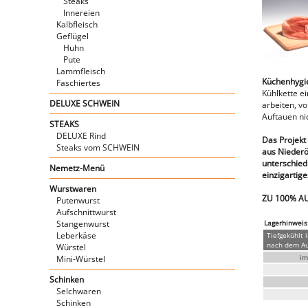
Steaks
Innereien
Kalbfleisch
Geflügel
Huhn
Pute
Lammfleisch
Küchenhygien
Faschiertes
Kühlkette e
DELUXE SCHWEIN
arbeiten, v
Auftauen nic
STEAKS
DELUXE Rind
Das Projekt
Steaks vom SCHWEIN
aus Niederö
unterschiedl
Nemetz-Menü
einzigartige
Wurstwaren
ZU 100% A
Putenwurst
Aufschnittwurst
Stangenwurst
Lagerhinweis
Leberkäse
Tiefgekühlt 
nach dem Auf
Würstel
im
Mini-Würstel
Schinken
Selchwaren
Schinken