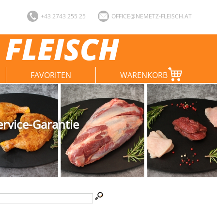
+43 2743 255 25
OFFICE@NEMETZ-FLEISCH.AT
 FLEISCH
FAVORITEN
WARENKORB
ervice-Garantie