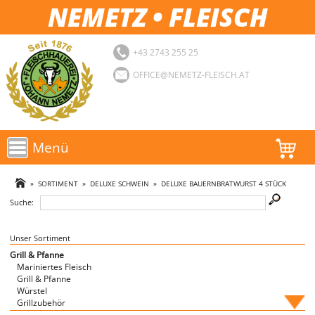
NEMETZ • FLEISCH
+43 2743 255 25
OFFICE@NEMETZ-FLEISCH.AT
Menü
AKTIONEN
»
SORTIMENT
»
DELUXE SCHWEIN
»
DELUXE BAUERNBRATWURST 4 STÜCK
Suche:
SORTIMENT
LOGIN
Unser Sortiment
Grill & Pfanne
Mariniertes Fleisch
FAVORITEN
Grill & Pfanne
Würstel
Grillzubehör
Fische