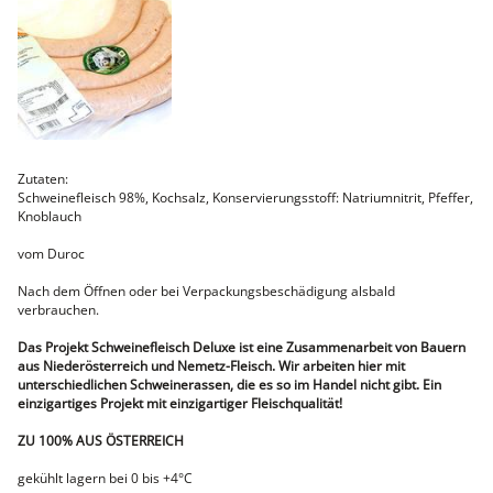
Faschiertes
DELUXE SCHWEIN
STEAKS
DELUXE Rind
Steaks vom SCHWEIN
Nemetz-Menü
Wurstwaren
Zutaten:
Putenwurst
Schweinefleisch 98%, Kochsalz, Konservierungsstoff: Natriumnitrit, Pfeffer,
Aufschnittwurst
Knoblauch
Stangenwurst
Leberkäse
vom Duroc
Würstel
Mini-Würstel
Nach dem Öffnen oder bei Verpackungsbeschädigung alsbald
verbrauchen.
Schinken
Selchwaren
Das Projekt Schweinefleisch Deluxe ist eine Zusammenarbeit von Bauern
Schinken
aus Niederösterreich und Nemetz-Fleisch. Wir arbeiten hier mit
Putenschinken
unterschiedlichen Schweinerassen, die es so im Handel nicht gibt. Ein
einzigartiges Projekt mit einzigartiger Fleischqualität!
Fische
Meeresfrüchte
ZU 100% AUS ÖSTERREICH
Fisch
Konserven
gekühlt lagern bei 0 bis +4°C