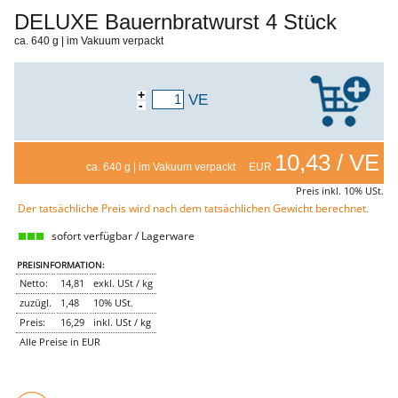
DELUXE Bauernbratwurst 4 Stück
NEMETZ-DOGS
Hundefutter
ca. 640 g | im Vakuum verpackt
nass
trocken
Belcando
+
VE
Barf-Zusätze
-
Katzenfutter
Gutschein kaufen
10,43 / VE
ca. 640 g | im Vakuum verpackt EUR
Preis inkl. 10% USt.
Der tatsächliche Preis wird nach dem tatsächlichen Gewicht berechnet.
sofort verfügbar / Lagerware
PREISINFORMATION:
Netto:
14,81
exkl. USt / kg
zuzügl.
1,48
10% USt.
Preis:
16,29
inkl. USt / kg
Alle Preise in EUR