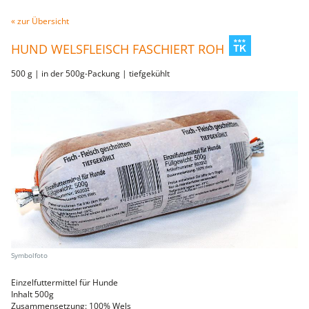
Fleischwaren
« zur Übersicht
WILD
heimisches Wild
HUND WELSFLEISCH FASCHIERT ROH
Ente & Gans
Hirsch & Reh
500 g | in der 500g-Packung | tiefgekühlt
Wildschwein
vom Wild
Rindfleisch
vom Rind
Steaks
Filet
Schweinefleisch
Filet
Karree
Bauch
vom Schwein
Sur
Schnitzel
Steaks
Innereien
Kalbfleisch
Geflügel
Huhn
Einzelfuttermittel für Hunde
Pute
Inhalt 500g
Lammfleisch
Zusammensetzung: 100% Wels