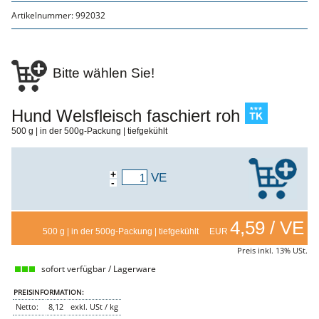
Genusssortiment
Artikelnummer:
992032
Hausmannskost
Beilagen
Gemüse & Salat
Knödel
Suppeneinlagen
Bitte wählen Sie!
Pommes & Wedges
Mehlspeisen
Käse, Milch, Eier
Hund Welsfleisch faschiert roh
Teigwaren
Gebäck
500 g | in der 500g-Packung | tiefgekühlt
Getränke
Wein
Bier
Säfte
+
VE
-
Spirituosen
Senf & Co
Essig & Öl
Trockensortiment
4,59 / VE
500 g | in der 500g-Packung | tiefgekühlt EUR
Süssigkeiten
Knabbereien
Preis inkl. 13% USt.
aus dem Glas
sofort verfügbar / Lagerware
Gewürze
Gewürze
PREISINFORMATION:
Fix
Netto:
8,12
exkl. USt / kg
WURSTTORTE