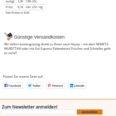
zuzügl.
1,06
13% USt.
NEMETZ-DOGS
Preis:
9,18
inkl. USt / kg
Hundefutter
Alle Preise in EUR
nass
trocken
Belcando
Barf-Zusätze
Katzenfutter
Günstige Versandkosten
Gutschein kaufen
Wir liefern kostengünstig direkt zu Ihnen nach Hause – mit dem NEMETZ-
WURSTTAXI oder mit Go! Express Paketdienst! Frischer und Schneller geht
es nicht!!
Posten Sie unsere Seite auf:
Facebook
Twitter
Pinterest
Linkedin
Zum Newsletter anmelden!