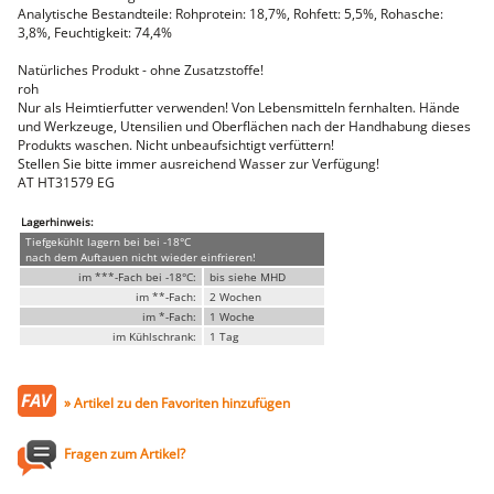
Faschiertes
Analytische Bestandteile: Rohprotein: 18,7%, Rohfett: 5,5%, Rohasche:
3,8%, Feuchtigkeit: 74,4%
DELUXE SCHWEIN
Natürliches Produkt - ohne Zusatzstoffe!
STEAKS
roh
DELUXE Rind
Nur als Heimtierfutter verwenden! Von Lebensmitteln fernhalten. Hände
Steaks vom SCHWEIN
und Werkzeuge, Utensilien und Oberflächen nach der Handhabung dieses
Nemetz-Menü
Produkts waschen. Nicht unbeaufsichtigt verfüttern!
Stellen Sie bitte immer ausreichend Wasser zur Verfügung!
Wurstwaren
AT HT31579 EG
Putenwurst
Aufschnittwurst
Lagerhinweis:
Stangenwurst
Tiefgekühlt lagern bei bei -18°C
Leberkäse
nach dem Auftauen nicht wieder einfrieren!
Würstel
im ***-Fach bei -18°C:
bis siehe MHD
Mini-Würstel
im **-Fach:
2 Wochen
im *-Fach:
1 Woche
Schinken
im Kühlschrank:
1 Tag
Selchwaren
Schinken
Putenschinken
» Artikel zu den Favoriten hinzufügen
Fische
Meeresfrüchte
Fisch
Fragen zum Artikel?
Konserven