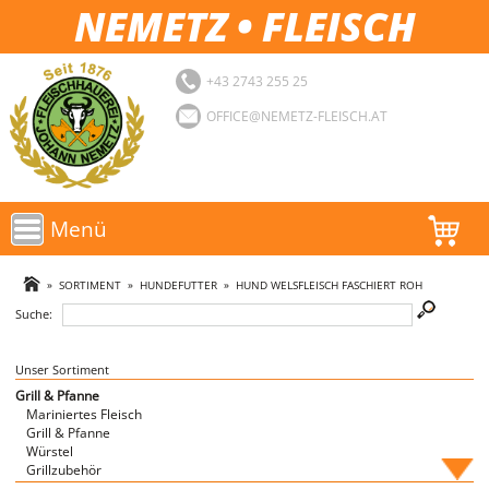
NEMETZ • FLEISCH
+43 2743 255 25
OFFICE@NEMETZ-FLEISCH.AT
Menü
AKTIONEN
»
SORTIMENT
»
HUNDEFUTTER
»
HUND WELSFLEISCH FASCHIERT ROH
Suche:
SORTIMENT
LOGIN
Unser Sortiment
Grill & Pfanne
Mariniertes Fleisch
FAVORITEN
Grill & Pfanne
Würstel
Grillzubehör
Fische