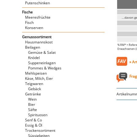
Putenschinken
Fische
Meeresfrüchte
...davon g
Fisch
Konserven
Genusssortiment
Hausmannskost
% RM* = Refere
Beilagen
Erwachsenen (8.
Gemüse & Salat
Knödel
» Ar
Suppeneinlagen
Pommes & Wedges
Mehlspeisen
Frag
Käse, Milch, Eier
Teigwaren
Gebäck
Getränke
Artikelnum
Wein
Bier
Säfte
Spirituosen
Senf & Co
Essig & Öl
Trockensortiment
Süssigkeiten