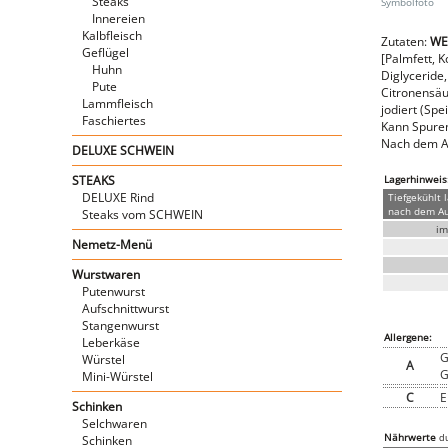
Steaks
Innereien
Kalbfleisch
Zutaten:
WE
Geflügel
[Palmfett, K
Huhn
Diglyceride,
Pute
Citronensäu
Lammfleisch
jodiert (Spe
Faschiertes
Kann Spuren 
Nach dem Au
DELUXE SCHWEIN
STEAKS
Lagerhinweis
DELUXE Rind
Tiefgekühlt 
nach dem Auf
Steaks vom SCHWEIN
im
Nemetz-Menü
Wurstwaren
Putenwurst
Aufschnittwurst
Stangenwurst
Allergene:
Leberkäse
G
Würstel
A
G
Mini-Würstel
C
E
Schinken
Selchwaren
Nährwerte
du
Schinken