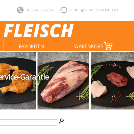
+43 2743 255 25
OFFICE@NEMETZ-FLEISCH.AT
 FLEISCH
FAVORITEN
WARENKORB
ervice-Garantie