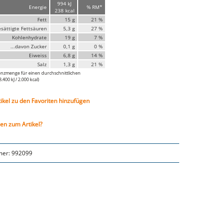
994 kJ
Energie
% RM*
238 kcal
Fett
15 g
21 %
esättigte Fettsäuren
5,3 g
27 %
Kohlenhydrate
19 g
7 %
...davon Zucker
0,1 g
0 %
Eiweiss
6,8 g
14 %
Salz
1,3 g
21 %
nzmenge für einen durchschnittlichen
400 kJ / 2.000 kcal)
tikel zu den Favoriten hinzufügen
en zum Artikel?
mer:
992099