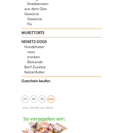
Knabbereien
aus dem Glas
Gewürze
Gewürze
Fix
WURSTTORTE
NEMETZ-DOGS
Hundefutter
nass
trocken
Belcando
Barf-Zusätze
Katzenfutter
Gutschein kaufen
24
48
96
alle
max. Artikel pro Seite