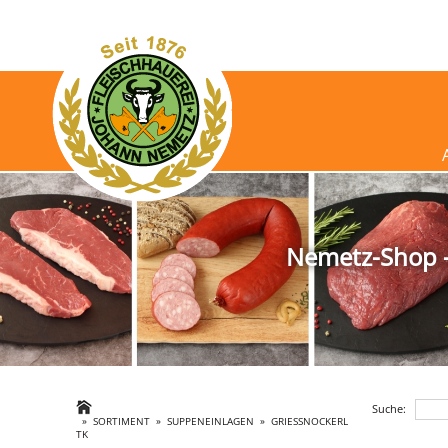
Nemetz-Shop - 
Suche:
»
SORTIMENT
»
SUPPENEINLAGEN
»
GRIESSNOCKERL T
K