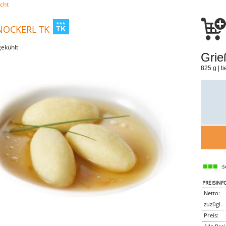
cht
OCKERL TK
gekühlt
Grie
825 g | t
so
PREISINF
Netto:
zuzügl.
Preis: