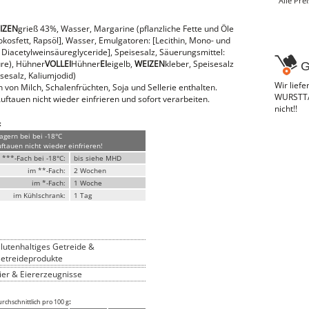
Alle Pre
IZEN
grieß 43%, Wasser, Margarine (pflanzliche Fette und Öle
okosfett, Rapsöl], Wasser, Emulgatoren: [Lecithin, Mono- und
 Diacetylweinsäureglyceride], Speisesalz, Säuerungsmittel:
re), Hühner
VOLLEI
Hühner
EI
eigelb,
WEIZEN
kleber, Speisesalz
G
isesalz, Kaliumjodid)
Wir lief
von Milch, Schalenfrüchten, Soja und Sellerie enthalten.
WURSTTAX
ftauen nicht wieder einfrieren und sofort verarbeiten.
nicht!!
:
lagern bei bei -18°C
tauen nicht wieder einfrieren!
 ***-Fach bei -18°C:
bis siehe MHD
im **-Fach:
2 Wochen
im *-Fach:
1 Woche
im Kühlschrank:
1 Tag
lutenhaltiges Getreide &
etreideprodukte
ier & Eiererzeugnisse
:
rchschnittlich pro 100 g