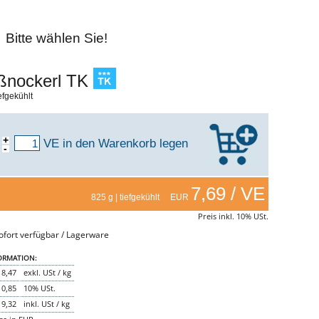
Bitte wählen Sie!
ßnockerl TK
iefgekühlt
+
VE
in den Warenkorb legen
-
7,69 / VE
825 g | tiefgekühlt EUR
Preis inkl. 10% USt.
fort verfügbar / Lagerware
ORMATION:
8,47
exkl. USt / kg
0,85
10% USt.
9,32
inkl. USt / kg