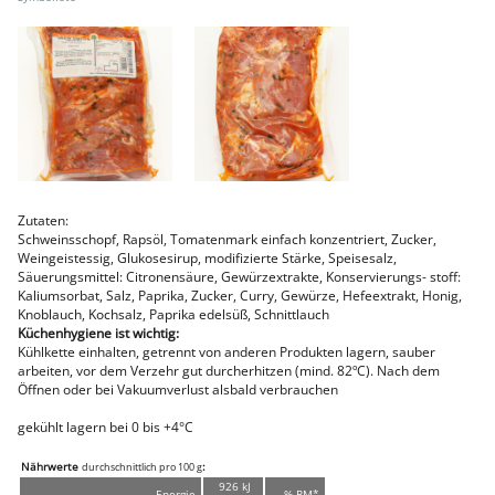
Lammfleisch
Faschiertes
DELUXE SCHWEIN
STEAKS
DELUXE Rind
Steaks vom SCHWEIN
Nemetz-Menü
Wurstwaren
Putenwurst
Zutaten:
Aufschnittwurst
Schweinsschopf, Rapsöl, Tomatenmark einfach konzentriert, Zucker,
Stangenwurst
Weingeistessig, Glukosesirup, modifizierte Stärke, Speisesalz,
Leberkäse
Säuerungsmittel: Citronensäure, Gewürzextrakte, Konservierungs- stoff:
Würstel
Kaliumsorbat, Salz, Paprika, Zucker, Curry, Gewürze, Hefeextrakt, Honig,
Mini-Würstel
Knoblauch, Kochsalz, Paprika edelsüß, Schnittlauch
Küchenhygiene ist wichtig:
Schinken
Kühlkette einhalten, getrennt von anderen Produkten lagern, sauber
Selchwaren
arbeiten, vor dem Verzehr gut durcherhitzen (mind. 82ºC). Nach dem
Schinken
Öffnen oder bei Vakuumverlust alsbald verbrauchen
Putenschinken
Fische
gekühlt lagern bei 0 bis +4°C
Meeresfrüchte
Fisch
Nährwerte
:
durchschnittlich pro 100 g
Konserven
926 kJ
Energie
% RM*