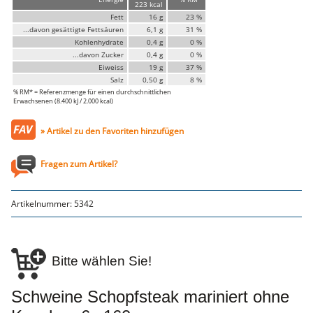
223 kcal
Genusssortiment
Fett
16 g
23 %
Hausmannskost
...davon gesättigte Fettsäuren
6,1 g
31 %
Beilagen
Kohlenhydrate
0,4 g
0 %
Gemüse & Salat
...davon Zucker
0,4 g
0 %
Knödel
Eiweiss
19 g
37 %
Suppeneinlagen
Salz
0,50 g
8 %
Pommes & Wedges
% RM* = Referenzmenge für einen durchschnittlichen
Mehlspeisen
Erwachsenen (8.400 kJ / 2.000 kcal)
Käse, Milch, Eier
Teigwaren
» Artikel zu den Favoriten hinzufügen
Gebäck
Getränke
Wein
Fragen zum Artikel?
Bier
Säfte
Spirituosen
Senf & Co
Artikelnummer:
5342
Essig & Öl
Trockensortiment
Süssigkeiten
Knabbereien
Bitte wählen Sie!
aus dem Glas
Gewürze
Gewürze
Schweine Schopfsteak mariniert ohne
Fix