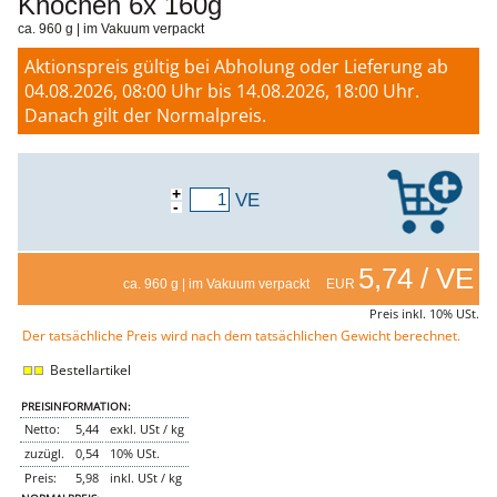
Knochen 6x 160g
WURSTTORTE
ca. 960 g | im Vakuum verpackt
NEMETZ-DOGS
Hundefutter
Aktionspreis gültig bei Abholung oder Lieferung ab
nass
04.08.2026, 08:00 Uhr bis 14.08.2026, 18:00 Uhr.
trocken
Danach gilt der Normalpreis.
Belcando
Barf-Zusätze
Katzenfutter
Gutschein kaufen
+
VE
-
5,74 / VE
ca. 960 g | im Vakuum verpackt EUR
Preis inkl. 10% USt.
Der tatsächliche Preis wird nach dem tatsächlichen Gewicht berechnet.
Bestellartikel
PREISINFORMATION:
Netto:
5,44
exkl. USt / kg
zuzügl.
0,54
10% USt.
Preis:
5,98
inkl. USt / kg