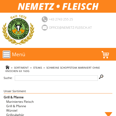
NEMETZ • FLEISCH
+43 2743 255 25
OFFICE@NEMETZ-FLEISCH.AT
Menü
AKTIONEN
»
SORTIMENT
»
STEAKS
»
SCHWEINE SCHOPFSTEAK MARINIERT OHNE
KNOCHEN 6X 160G
SORTIMENT
Suche:
LOGIN
Unser Sortiment
Grill & Pfanne
FAVORITEN
Mariniertes Fleisch
Grill & Pfanne
Würstel
Grillzubehör