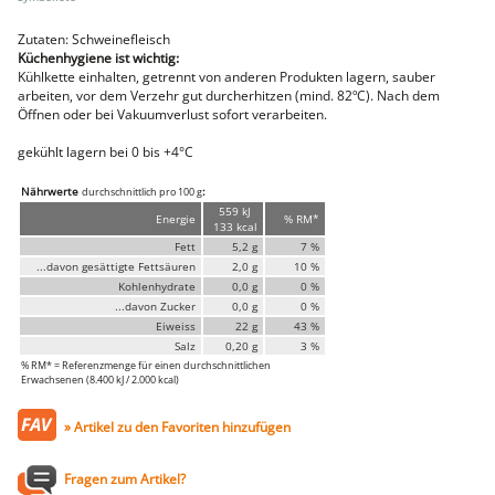
Lammfleisch
Faschiertes
Zutaten: Schweinefleisch
DELUXE SCHWEIN
Küchenhygiene ist wichtig:
Kühlkette einhalten, getrennt von anderen Produkten lagern, sauber
STEAKS
arbeiten, vor dem Verzehr gut durcherhitzen (mind. 82ºC). Nach dem
DELUXE Rind
Öffnen oder bei Vakuumverlust sofort verarbeiten.
Steaks vom SCHWEIN
gekühlt lagern bei 0 bis +4°C
Nemetz-Menü
Wurstwaren
Nährwerte
:
durchschnittlich pro 100 g
Putenwurst
559 kJ
Energie
% RM*
133 kcal
Aufschnittwurst
Stangenwurst
Fett
5,2 g
7 %
Leberkäse
...davon gesättigte Fettsäuren
2,0 g
10 %
Würstel
Kohlenhydrate
0,0 g
0 %
Mini-Würstel
...davon Zucker
0,0 g
0 %
Eiweiss
22 g
43 %
Schinken
Salz
0,20 g
3 %
Selchwaren
% RM* = Referenzmenge für einen durchschnittlichen
Schinken
Erwachsenen (8.400 kJ / 2.000 kcal)
Putenschinken
Fische
» Artikel zu den Favoriten hinzufügen
Meeresfrüchte
Fisch
Fragen zum Artikel?
Konserven