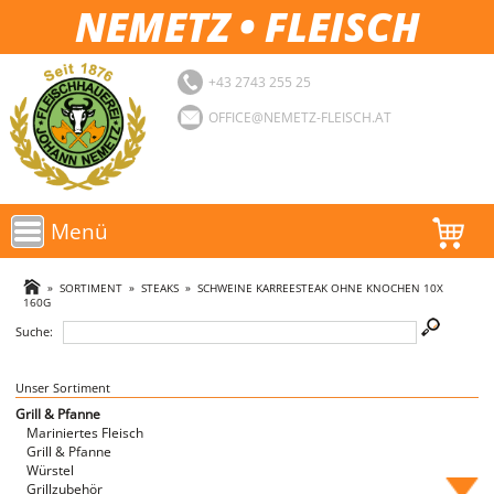
NEMETZ • FLEISCH
+43 2743 255 25
OFFICE@NEMETZ-FLEISCH.AT
Menü
AKTIONEN
»
SORTIMENT
»
STEAKS
»
SCHWEINE KARREESTEAK OHNE KNOCHEN 10X
160G
SORTIMENT
Suche:
LOGIN
Unser Sortiment
Grill & Pfanne
FAVORITEN
Mariniertes Fleisch
Grill & Pfanne
Würstel
Grillzubehör