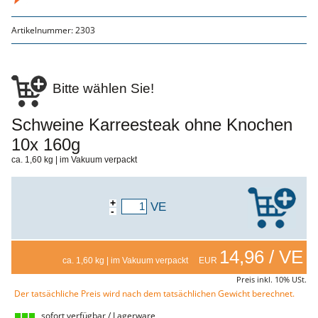
Genusssortiment
Hausmannskost
Artikelnummer:
2303
Beilagen
Gemüse & Salat
Knödel
Suppeneinlagen
Pommes & Wedges
Bitte wählen Sie!
Mehlspeisen
Käse, Milch, Eier
Schweine Karreesteak ohne Knochen
Teigwaren
Gebäck
10x 160g
Getränke
Wein
ca. 1,60 kg | im Vakuum verpackt
Bier
Säfte
Spirituosen
+
VE
Senf & Co
-
Essig & Öl
Trockensortiment
Süssigkeiten
14,96 / VE
Knabbereien
ca. 1,60 kg | im Vakuum verpackt EUR
aus dem Glas
Gewürze
Preis inkl. 10% USt.
Gewürze
Der tatsächliche Preis wird nach dem tatsächlichen Gewicht berechnet.
Fix
sofort verfügbar / Lagerware