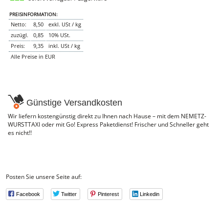
WURSTTORTE
PREISINFORMATION:
NEMETZ-DOGS
Netto:
8,50
exkl. USt / kg
Hundefutter
zuzügl.
0,85
10% USt.
nass
trocken
Preis:
9,35
inkl. USt / kg
Belcando
Alle Preise in EUR
Barf-Zusätze
Katzenfutter
Gutschein kaufen
Günstige Versandkosten
Wir liefern kostengünstig direkt zu Ihnen nach Hause – mit dem NEMETZ-
WURSTTAXI oder mit Go! Express Paketdienst! Frischer und Schneller geht
es nicht!!
Posten Sie unsere Seite auf:
Facebook
Twitter
Pinterest
Linkedin