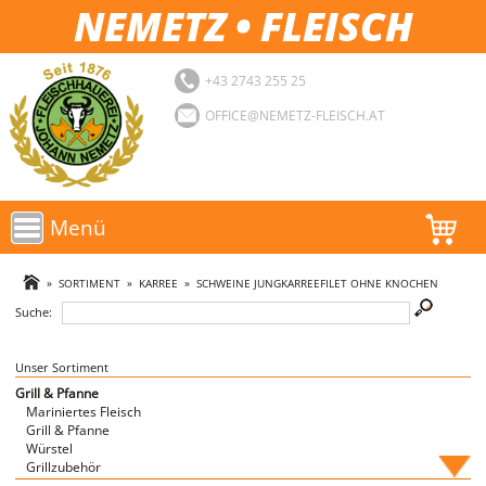
NEMETZ • FLEISCH
+43 2743 255 25
OFFICE@NEMETZ-FLEISCH.AT
Menü
AKTIONEN
»
SORTIMENT
»
KARREE
»
SCHWEINE JUNGKARREEFILET OHNE KNOCHEN
Suche:
SORTIMENT
LOGIN
Unser Sortiment
Grill & Pfanne
Mariniertes Fleisch
FAVORITEN
Grill & Pfanne
Würstel
Grillzubehör
Fische