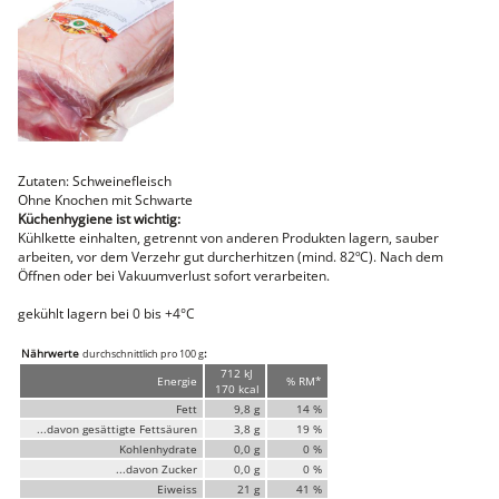
Faschiertes
DELUXE SCHWEIN
STEAKS
DELUXE Rind
Steaks vom SCHWEIN
Nemetz-Menü
Wurstwaren
Zutaten: Schweinefleisch
Putenwurst
Ohne Knochen mit Schwarte
Aufschnittwurst
Küchenhygiene ist wichtig:
Stangenwurst
Kühlkette einhalten, getrennt von anderen Produkten lagern, sauber
Leberkäse
arbeiten, vor dem Verzehr gut durcherhitzen (mind. 82ºC). Nach dem
Würstel
Öffnen oder bei Vakuumverlust sofort verarbeiten.
Mini-Würstel
gekühlt lagern bei 0 bis +4°C
Schinken
Selchwaren
Nährwerte
:
durchschnittlich pro 100 g
Schinken
712 kJ
Putenschinken
Energie
% RM*
170 kcal
Fett
9,8 g
14 %
Fische
...davon gesättigte Fettsäuren
3,8 g
19 %
Meeresfrüchte
Kohlenhydrate
0,0 g
0 %
Fisch
...davon Zucker
0,0 g
0 %
Konserven
Eiweiss
21 g
41 %