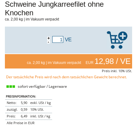
Schweine Jungkarreefilet ohne
NEMETZ-DOGS
Knochen
Hundefutter
nass
ca. 2,00 kg | im Vakuum verpackt
trocken
Belcando
Barf-Zusätze
+
VE
Katzenfutter
-
Gutschein kaufen
12,98 / VE
ca. 2,00 kg | im Vakuum verpackt EUR
Preis inkl. 10% USt.
Der tatsächliche Preis wird nach dem tatsächlichen Gewicht berechnet.
sofort verfügbar / Lagerware
PREISINFORMATION:
Netto:
5,90
exkl. USt / kg
zuzügl.
0,59
10% USt.
Preis:
6,49
inkl. USt / kg
Alle Preise in EUR