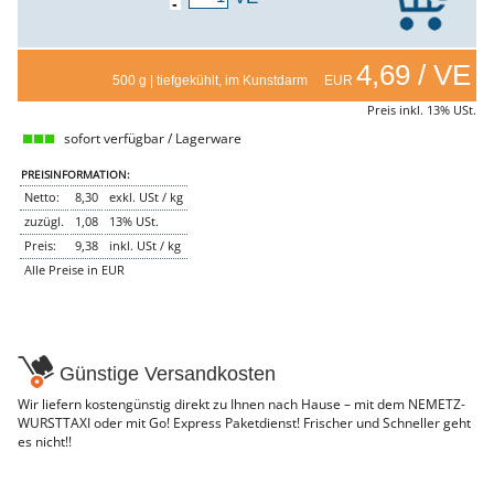
-
NEMETZ-DOGS
Hundefutter
nass
4,69 / VE
500 g | tiefgekühlt, im Kunstdarm EUR
trocken
Belcando
Preis inkl. 13% USt.
Barf-Zusätze
sofort verfügbar / Lagerware
Katzenfutter
Gutschein kaufen
PREISINFORMATION:
Netto:
8,30
exkl. USt / kg
zuzügl.
1,08
13% USt.
Preis:
9,38
inkl. USt / kg
Alle Preise in EUR
Günstige Versandkosten
Wir liefern kostengünstig direkt zu Ihnen nach Hause – mit dem NEMETZ-
WURSTTAXI oder mit Go! Express Paketdienst! Frischer und Schneller geht
es nicht!!