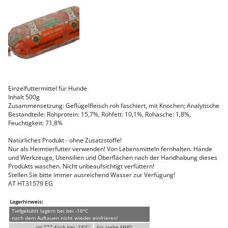
Faschiertes
DELUXE SCHWEIN
STEAKS
DELUXE Rind
Steaks vom SCHWEIN
Nemetz-Menü
Wurstwaren
Einzelfuttermittel für Hunde
Putenwurst
Inhalt 500g
Aufschnittwurst
Zusammensetzung: Geflügelfleisch roh faschiert, mit Knochen; Analytische
Stangenwurst
Bestandteile: Rohprotein: 15,7%, Rohfett: 10,1%, Rohasche: 1,8%,
Leberkäse
Feuchtigkeit: 71,8%
Würstel
Mini-Würstel
Natürliches Produkt - ohne Zusatzstoffe!
Schinken
Nur als Heimtierfutter verwenden! Von Lebensmitteln fernhalten. Hände
Selchwaren
und Werkzeuge, Utensilien und Oberflächen nach der Handhabung dieses
Schinken
Produkts waschen. Nicht unbeaufsichtigt verfüttern!
Putenschinken
Stellen Sie bitte immer ausreichend Wasser zur Verfügung!
AT HT31579 EG
Fische
Meeresfrüchte
Lagerhinweis:
Fisch
Tiefgekühlt lagern bei bei -18°C
Konserven
nach dem Auftauen nicht wieder einfrieren!
im ***-Fach bei -18°C:
bis siehe MHD