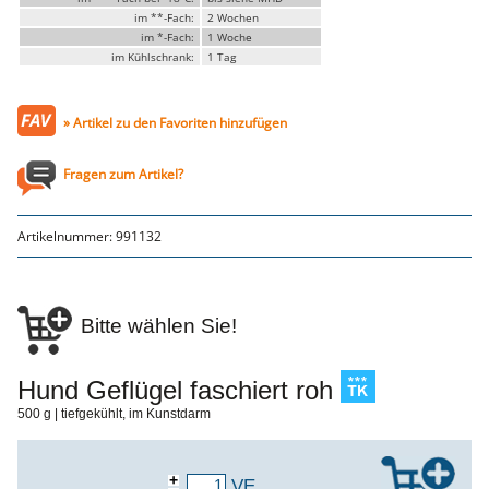
Genusssortiment
im **-Fach:
2 Wochen
Hausmannskost
im *-Fach:
1 Woche
Beilagen
im Kühlschrank:
1 Tag
Gemüse & Salat
Knödel
Suppeneinlagen
Pommes & Wedges
» Artikel zu den Favoriten hinzufügen
Mehlspeisen
Käse, Milch, Eier
Fragen zum Artikel?
Teigwaren
Gebäck
Getränke
Wein
Artikelnummer:
991132
Bier
Säfte
Spirituosen
Senf & Co
Essig & Öl
Bitte wählen Sie!
Trockensortiment
Süssigkeiten
Knabbereien
Hund Geflügel faschiert roh
aus dem Glas
Gewürze
500 g | tiefgekühlt, im Kunstdarm
Gewürze
Fix
+
VE
WURSTTORTE