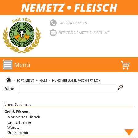
NEMETZ • FLEISCH
+43 2743 255 25
OFFICE@NEMETZ-FLEISCH.AT
Menü
AKTIONEN
»
SORTIMENT
»
NASS
»
HUND GEFLÜGEL FASCHIERT ROH
Suche:
SORTIMENT
LOGIN
Unser Sortiment
Grill & Pfanne
Mariniertes Fleisch
FAVORITEN
Grill & Pfanne
Würstel
Grillzubehör
Fische