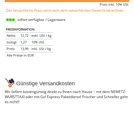
Preis inkl. 10% USt.
NEMETZ-DOGS
Der tatsächliche Preis wird nach dem tatsächlichen Gewicht berechnet.
Hundefutter
nass
sofort verfügbar / Lagerware
trocken
Belcando
PREISINFORMATION:
Barf-Zusätze
Netto:
12,72
exkl. USt / kg
Katzenfutter
zuzügl.
1,27
10% USt.
Gutschein kaufen
Preis:
13,99
inkl. USt / kg
Alle Preise in EUR
Günstige Versandkosten
Wir liefern kostengünstig direkt zu Ihnen nach Hause – mit dem NEMETZ-
WURSTTAXI oder mit Go! Express Paketdienst! Frischer und Schneller geht
es nicht!!