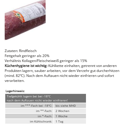
Faschiertes
DELUXE SCHWEIN
STEAKS
DELUXE Rind
Steaks vom SCHWEIN
Nemetz-Menü
Wurstwaren
Zutaten: Rindfleisch
Putenwurst
Fettgehalt geringer als 20%
Aufschnittwurst
Verhältnis Kollagen/Fleischeiweiß geringer als 15%
Stangenwurst
Küchenhygiene ist wichtig:
Kühlkette einhalten, getrennt von anderen
Leberkäse
Produkten lagern, sauber arbeiten, vor dem Verzehr gut durcherhitzen
Würstel
(mind. 82ºC). Nach dem Auftauen nicht wieder einfrieren und sofort
Mini-Würstel
verarbeiten.
Schinken
Selchwaren
Lagerhinweis:
Schinken
Tiefgekühlt lagern bei bei -18°C
Putenschinken
nach dem Auftauen nicht wieder einfrieren!
im ***-Fach bei -18°C:
bis siehe MHD
Fische
im **-Fach:
2 Wochen
Meeresfrüchte
im *-Fach:
1 Woche
Fisch
im Kühlschrank:
1 Tag
Konserven