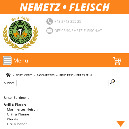
NEMETZ • FLEISCH
+43 2743 255 25
OFFICE@NEMETZ-FLEISCH.AT
Menü
AKTIONEN
»
SORTIMENT
»
FASCHIERTES
»
RIND FASCHIERTES FEIN
Suche:
SORTIMENT
LOGIN
Unser Sortiment
Grill & Pfanne
Mariniertes Fleisch
FAVORITEN
Grill & Pfanne
Würstel
Grillzubehör
Fische