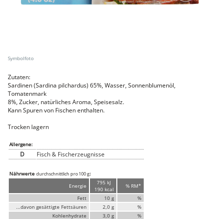
Faschiertes
DELUXE SCHWEIN
STEAKS
DELUXE Rind
Steaks vom SCHWEIN
Nemetz-Menü
Zutaten:
Wurstwaren
Sardinen (Sardina pilchardus) 65%, Wasser, Sonnenblumenöl,
Putenwurst
Tomatenmark
Aufschnittwurst
8%, Zucker, natürliches Aroma, Speisesalz.
Stangenwurst
Kann Spuren von Fischen enthalten.
Leberkäse
Würstel
Trocken lagern
Mini-Würstel
Schinken
Allergene:
Selchwaren
D
Fisch & Fischerzeugnisse
Schinken
Putenschinken
Nährwerte
:
durchschnittlich pro 100 g
Fische
795 kJ
Energie
% RM*
190 kcal
Meeresfrüchte
Fett
10 g
%
Fisch
Konserven
...davon gesättigte Fettsäuren
2,0 g
%
Kohlenhydrate
3,0 g
%