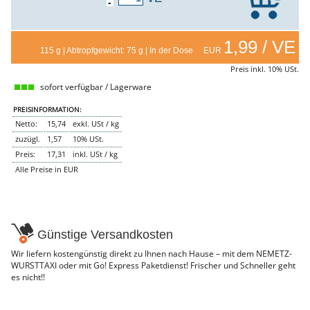
-
NEMETZ-DOGS
Hundefutter
nass
1,99 / VE
115 g | Abtropfgewicht: 75 g | In der Dose EUR
trocken
Belcando
Preis inkl. 10% USt.
Barf-Zusätze
sofort verfügbar / Lagerware
Katzenfutter
Gutschein kaufen
PREISINFORMATION:
Netto:
15,74
exkl. USt / kg
zuzügl.
1,57
10% USt.
Preis:
17,31
inkl. USt / kg
Alle Preise in EUR
Günstige Versandkosten
Wir liefern kostengünstig direkt zu Ihnen nach Hause – mit dem NEMETZ-
WURSTTAXI oder mit Go! Express Paketdienst! Frischer und Schneller geht
es nicht!!