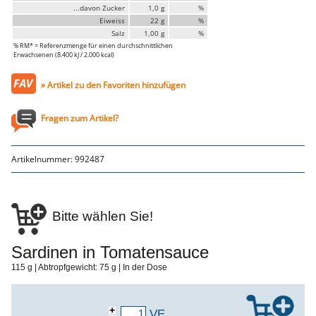
Genusssortiment
...davon Zucker
1,0 g
%
Hausmannskost
Eiweiss
22 g
%
Beilagen
Salz
1,00 g
%
Gemüse & Salat
% RM* = Referenzmenge für einen durchschnittlichen
Knödel
Erwachsenen (8.400 kJ / 2.000 kcal)
Suppeneinlagen
Pommes & Wedges
» Artikel zu den Favoriten hinzufügen
Mehlspeisen
Käse, Milch, Eier
Teigwaren
Fragen zum Artikel?
Gebäck
Getränke
Wein
Artikelnummer:
992487
Bier
Säfte
Spirituosen
Senf & Co
Essig & Öl
Bitte wählen Sie!
Trockensortiment
Süssigkeiten
Knabbereien
Sardinen in Tomatensauce
aus dem Glas
Gewürze
115 g | Abtropfgewicht: 75 g | In der Dose
Gewürze
Fix
+
VE
WURSTTORTE