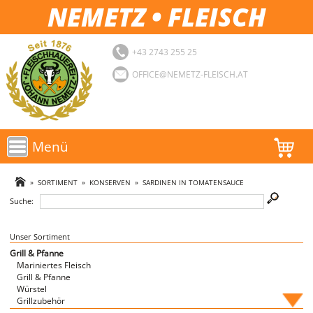
NEMETZ • FLEISCH
+43 2743 255 25
OFFICE@NEMETZ-FLEISCH.AT
Menü
AKTIONEN
»
SORTIMENT
»
KONSERVEN
»
SARDINEN IN TOMATENSAUCE
Suche:
SORTIMENT
LOGIN
Unser Sortiment
Grill & Pfanne
Mariniertes Fleisch
FAVORITEN
Grill & Pfanne
Würstel
Grillzubehör
Fische