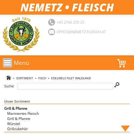
NEMETZ • FLEISCH
+43 2743 255 25
OFFICE@NEMETZ-FLEISCH.AT
Menü
AKTIONEN
»
SORTIMENT
»
FISCH
»
EDELWELS FILET WALDLAND
Suche:
SORTIMENT
LOGIN
Unser Sortiment
Grill & Pfanne
Mariniertes Fleisch
FAVORITEN
Grill & Pfanne
Würstel
Grillzubehör
Fische