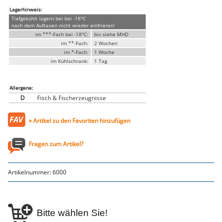
Genusssortiment
Lagerhinweis:
Hausmannskost
Tiefgekühlt lagern bei bei -18°C
Beilagen
nach dem Auftauen nicht wieder einfrieren!
Gemüse & Salat
im ***-Fach bei -18°C:
bis siehe MHD
Knödel
im **-Fach:
2 Wochen
Suppeneinlagen
im *-Fach:
1 Woche
Pommes & Wedges
im Kühlschrank:
1 Tag
Mehlspeisen
Käse, Milch, Eier
Teigwaren
Gebäck
Allergene:
Getränke
D
Fisch & Fischerzeugnisse
Wein
Bier
» Artikel zu den Favoriten hinzufügen
Säfte
Spirituosen
Senf & Co
Fragen zum Artikel?
Essig & Öl
Trockensortiment
Süssigkeiten
Knabbereien
Artikelnummer:
6000
aus dem Glas
Gewürze
Gewürze
Fix
Bitte wählen Sie!
WURSTTORTE