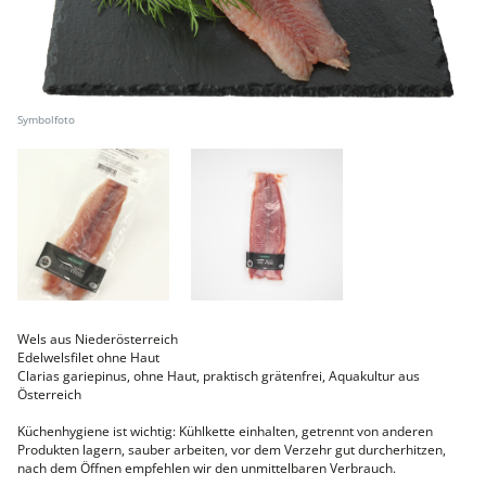
Faschiertes
DELUXE SCHWEIN
STEAKS
DELUXE Rind
Steaks vom SCHWEIN
Nemetz-Menü
Wurstwaren
Putenwurst
Aufschnittwurst
Stangenwurst
Leberkäse
Würstel
Mini-Würstel
Schinken
Selchwaren
Wels aus Niederösterreich
Schinken
Edelwelsfilet ohne Haut
Putenschinken
Clarias gariepinus, ohne Haut, praktisch grätenfrei, Aquakultur aus
Österreich
Fische
Meeresfrüchte
Küchenhygiene ist wichtig: Kühlkette einhalten, getrennt von anderen
Fisch
Produkten lagern, sauber arbeiten, vor dem Verzehr gut durcherhitzen,
Konserven
nach dem Öffnen empfehlen wir den unmittelbaren Verbrauch.