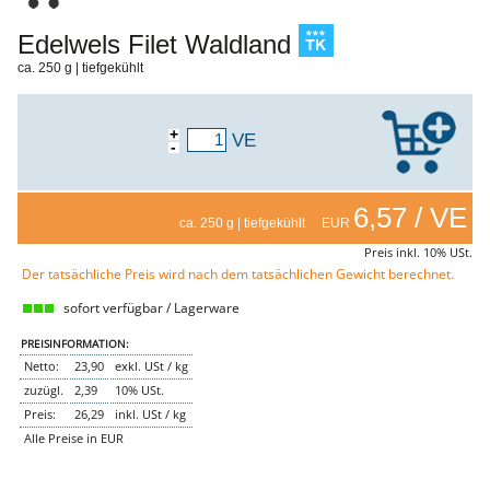
NEMETZ-DOGS
Edelwels Filet Waldland
Hundefutter
nass
ca. 250 g | tiefgekühlt
trocken
Belcando
Barf-Zusätze
+
VE
Katzenfutter
-
Gutschein kaufen
6,57 / VE
ca. 250 g | tiefgekühlt EUR
Preis inkl. 10% USt.
Der tatsächliche Preis wird nach dem tatsächlichen Gewicht berechnet.
sofort verfügbar / Lagerware
PREISINFORMATION:
Netto:
23,90
exkl. USt / kg
zuzügl.
2,39
10% USt.
Preis:
26,29
inkl. USt / kg
Alle Preise in EUR