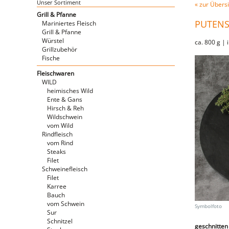
Unser Sortiment
« zur Übersi
Grill & Pfanne
PUTENS
Mariniertes Fleisch
Grill & Pfanne
Würstel
ca. 800 g |
Grillzubehör
Fische
Fleischwaren
WILD
heimisches Wild
Ente & Gans
Hirsch & Reh
Wildschwein
vom Wild
Rindfleisch
vom Rind
Steaks
Filet
Schweinefleisch
Filet
Karree
Bauch
vom Schwein
Sur
Schnitzel
geschnitten