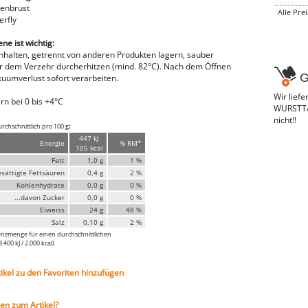
tenbrust
Alle Pre
erfly
e ist wichtig:
inhalten, getrennt von anderen Produkten lagern, sauber
or dem Verzehr durcherhitzen (mind. 82°C). Nach dem Öffnen
G
kuumverlust sofort verarbeiten.
Wir lief
rn bei 0 bis +4°C
WURSTTAX
nicht!!
:
rchschnittlich pro 100 g
447 kJ
Energie
% RM*
105 kcal
Fett
1,0 g
1 %
esättigte Fettsäuren
0,4 g
2 %
Kohlenhydrate
0,0 g
0 %
...davon Zucker
0,0 g
0 %
Eiweiss
24 g
48 %
Salz
0,10 g
2 %
nzmenge für einen durchschnittlichen
400 kJ / 2.000 kcal)
tikel zu den Favoriten hinzufügen
en zum Artikel?