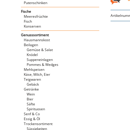
Putenschinken
Fische
Artikelnum
Meeresfrüchte
Fisch
Konserven
Genusssortiment
Hausmannskost
Beilagen
Gemüse & Salat
Knödel
Suppeneinlagen
Pommes & Wedges
Mehlspeisen
Käse, Milch, Eier
Teigwaren
Gebäck
Getränke
Wein
Bier
Säfte
Spirituosen
Senf & Co
Essig & Öl
Trockensortiment
Süssigkeiten