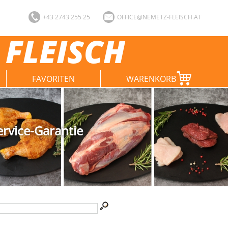
+43 2743 255 25
OFFICE@NEMETZ-FLEISCH.AT
 FLEISCH
FAVORITEN
WARENKORB
ervice-Garantie