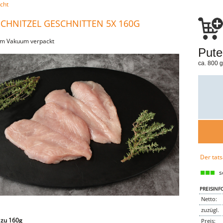
cht
CHNITZEL GESCHNITTEN 5X 160G
 im Vakuum verpackt
Pute
ca. 800 g
Der tats
so
PREISINF
Netto:
zuzügl.
 zu 160g
Preis: