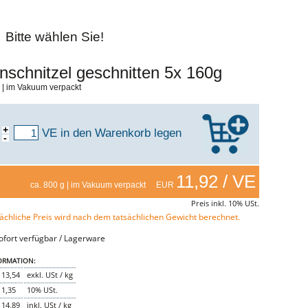
Bitte wählen Sie!
nschnitzel geschnitten 5x 160g
 | im Vakuum verpackt
+
VE
in den Warenkorb legen
-
11,92 / VE
ca. 800 g | im Vakuum verpackt EUR
Preis inkl. 10% USt.
ächliche Preis wird nach dem tatsächlichen Gewicht berechnet.
fort verfügbar / Lagerware
ORMATION:
13,54
exkl. USt / kg
1,35
10% USt.
14,89
inkl. USt / kg