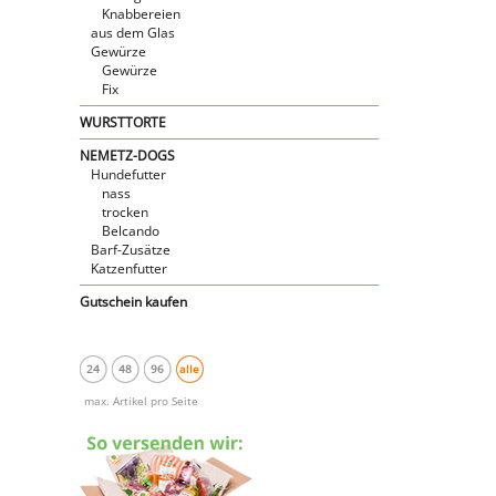
Knabbereien
aus dem Glas
Gewürze
Gewürze
Fix
WURSTTORTE
NEMETZ-DOGS
Hundefutter
nass
trocken
Belcando
Barf-Zusätze
Katzenfutter
Gutschein kaufen
24
48
96
alle
max. Artikel pro Seite