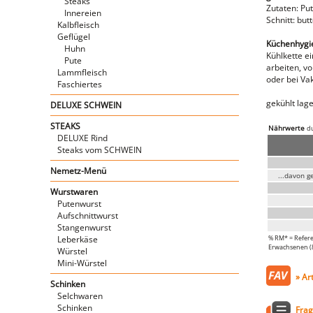
Steaks
Zutaten: Pu
Innereien
Schnitt: butt
Kalbfleisch
Geflügel
Küchenhygien
Huhn
Kühlkette e
Pute
arbeiten, v
Lammfleisch
oder bei Va
Faschiertes
gekühlt lage
DELUXE SCHWEIN
STEAKS
Nährwerte
du
DELUXE Rind
Steaks vom SCHWEIN
Nemetz-Menü
...davon g
Wurstwaren
Putenwurst
Aufschnittwurst
Stangenwurst
Leberkäse
% RM* = Refere
Erwachsenen (8.
Würstel
Mini-Würstel
» Ar
Schinken
Selchwaren
Schinken
Frag