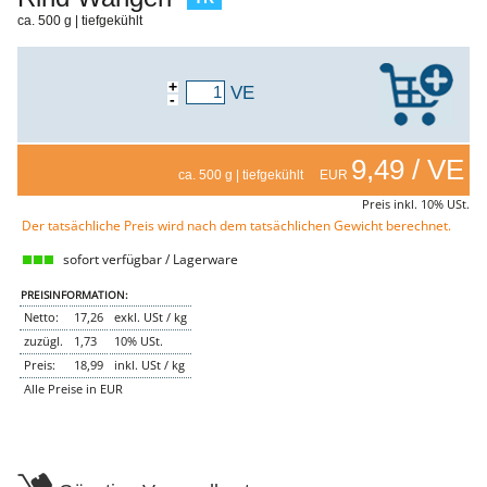
ca. 500 g | tiefgekühlt
NEMETZ-DOGS
Hundefutter
nass
trocken
+
VE
-
Belcando
Barf-Zusätze
Katzenfutter
9,49 / VE
Gutschein kaufen
ca. 500 g | tiefgekühlt EUR
Preis inkl. 10% USt.
Der tatsächliche Preis wird nach dem tatsächlichen Gewicht berechnet.
sofort verfügbar / Lagerware
PREISINFORMATION:
Netto:
17,26
exkl. USt / kg
zuzügl.
1,73
10% USt.
Preis:
18,99
inkl. USt / kg
Alle Preise in EUR