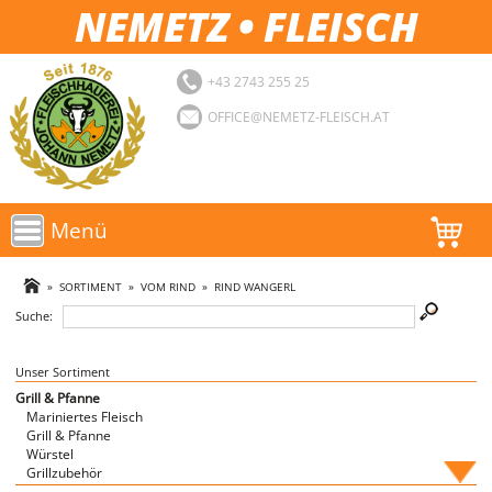
NEMETZ • FLEISCH
+43 2743 255 25
OFFICE@NEMETZ-FLEISCH.AT
Menü
AKTIONEN
»
SORTIMENT
»
VOM RIND
»
RIND WANGERL
Suche:
SORTIMENT
LOGIN
Unser Sortiment
Grill & Pfanne
Mariniertes Fleisch
FAVORITEN
Grill & Pfanne
Würstel
Grillzubehör
Fische