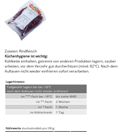
Faschiertes
DELUXE SCHWEIN
STEAKS
DELUXE Rind
Steaks vom SCHWEIN
Nemetz-Menü
Wurstwaren
Zutaten: Rindfleisch
Putenwurst
Küchenhygiene ist wichtig:
Aufschnittwurst
Kühlkette einhalten, getrennt von anderen Produkten lagern, sauber
Stangenwurst
arbeiten, vor dem Verzehr gut durcherhitzen (mind. 82°C). Nach dem
Leberkäse
Auftauen nicht wieder einfrieren sofort verarbeiten.
Würstel
Mini-Würstel
Lagerhinweis:
Schinken
Tiefgekühlt lagern bei bei -18°C
Selchwaren
nach dem Auftauen nicht wieder einfrieren!
Schinken
im ***-Fach bei -18°C:
bis siehe MHD
Putenschinken
im **-Fach:
2 Wochen
im *-Fach:
1 Woche
Fische
im Kühlschrank:
1 Tag
Meeresfrüchte
Fisch
Konserven
Nährwerte
:
durchschnittlich pro 100 g