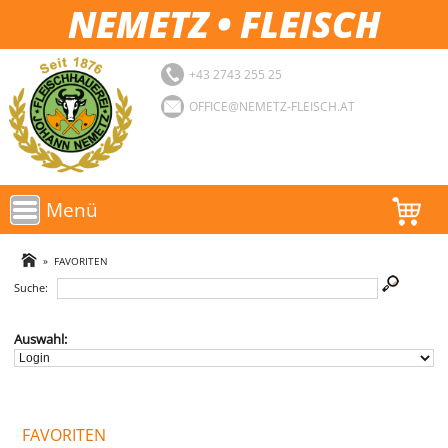
NEMETZ • FLEISCH
+43 2743 255 25
OFFICE@NEMETZ-FLEISCH.AT
Menü
AKTIONEN
»
FAVORITEN
Suche:
SORTIMENT
LOGIN
Auswahl:
FAVORITEN
FAVORITEN